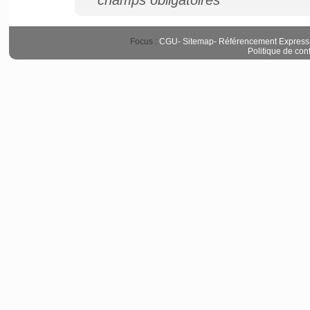
*champs obligatoires
Focus :
CGU
-
Sitemap
-
Référencement Express
Politique de conf