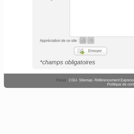
Appréciation de ce site :
*champs obligatoires
Focus :
CGU
-
Sitemap
-
Référencement Express
Politique de conf