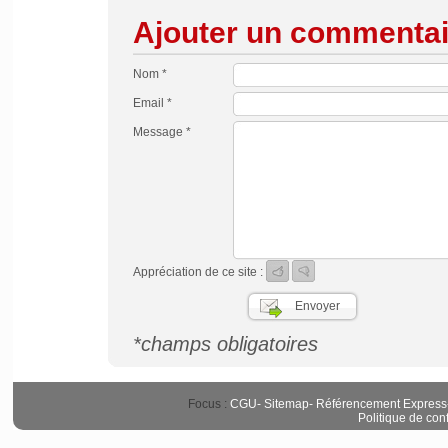
Ajouter un commentai
Nom *
Email *
Message *
Appréciation de ce site :
*champs obligatoires
Focus :
CGU
-
Sitemap
-
Référencement Express
Politique de conf