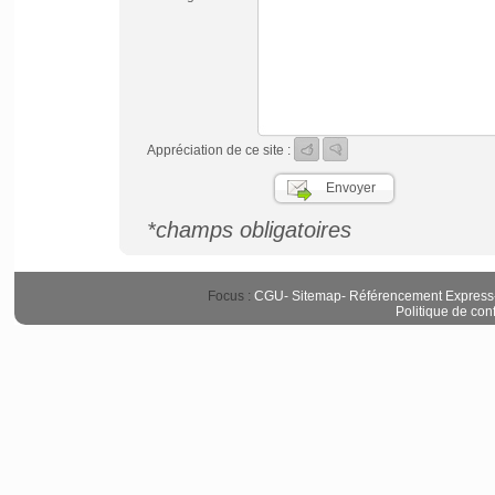
Appréciation de ce site :
*champs obligatoires
Focus :
CGU
-
Sitemap
-
Référencement Express
Politique de conf