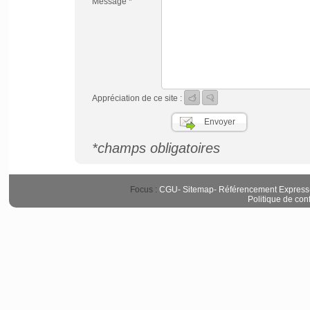
Message *
Appréciation de ce site :
*champs obligatoires
Focus :
CGU
-
Sitemap
-
Référencement Express
Politique de conf