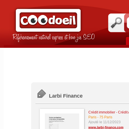
Référencement naturel express et bon jus SEO
Larbi Finance
Crédit immobilier
-
Crédit 
Paris
-
75 Paris
Ajouté le 11/12/2023
www.larbi-finance.com