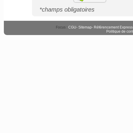
*champs obligatoires
Focus :
CGU
-
Sitemap
-
Référencement Express
Politique de conf