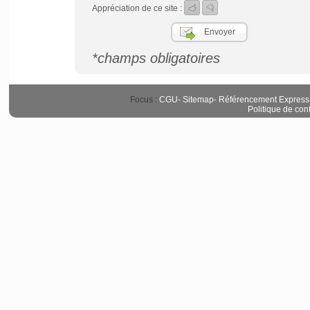
Appréciation de ce site :
*champs obligatoires
Focus :
CGU
-
Sitemap
-
Référencement Express
Politique de conf