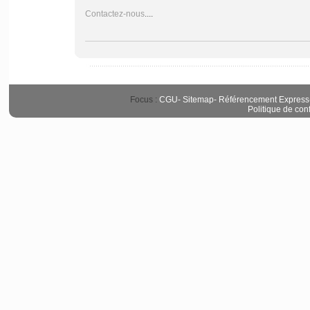
Contactez-nous
....
Focus :
CGU
-
Sitemap
-
Référencement Express
Politique de conf