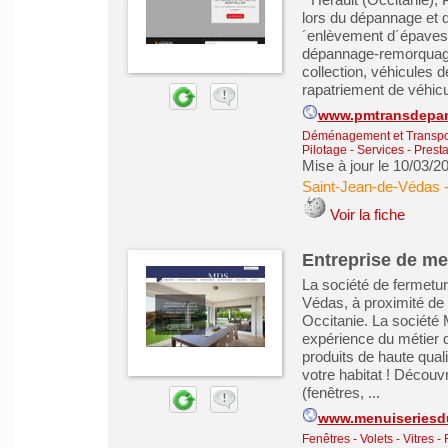
lors du dépannage et 
´enlèvement d´épaves.
dépannage-remorquage 
collection, véhicules 
rapatriement de véhicul
www.pmtransdepa
Déménagement et Transpo
Pilotage
-
Services - Presta
Mise à jour le 10/03/2
Saint-Jean-de-Védas
Voir la fiche
Entreprise de me
La société de fermetur
Védas, à proximité de 
Occitanie. La société 
expérience du métier 
produits de haute quali
votre habitat ! Découv
(fenêtres, ...
www.menuiseriesdu
Fenêtres - Volets - Vitres -