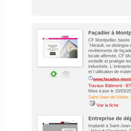
Façadier à Montpe
CF Montpellier, basée
´Hérault, se distingue
revêtements de façade
locale affirmée, CF Mon
embellir et protéger l
industriels. L´entrepr
et l´utilisation de maté
www.facades-montpe
Travaux Bâtiment - B
Mise à jour le 10/03/2
Saint-Jean-de-Védas
Voir la fiche
Entreprise de d
Implanté à Saint-Jean-
´ Hérault (Occitanie