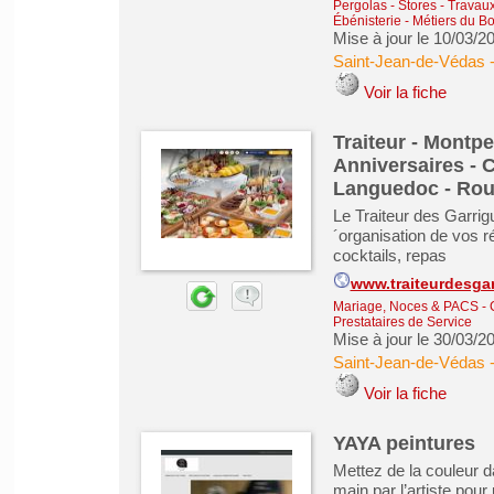
Pergolas - Stores
-
Travaux
Ébénisterie - Métiers du Bo
Mise à jour le 10/03/2
Saint-Jean-de-Védas
Voir la fiche
Traiteur - Montpe
Anniversaires - 
Languedoc - Rou
Le Traiteur des Garrigu
´organisation de vos 
cocktails, repas
www.traiteurdesga
Mariage, Noces & PACS
-
Prestataires de Service
Mise à jour le 30/03/2
Saint-Jean-de-Védas
Voir la fiche
YAYA peintures
Mettez de la couleur d
main par l’artiste pour