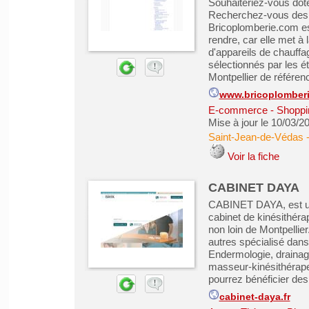
Souhaiteriez-vous dot
Recherchez-vous des 
Bricoplomberie.com est
rendre, car elle met à 
d'appareils de chauffa
sélectionnés par les 
Montpellier de référenc
www.bricoplomber
E-commerce - Shoppin
Mise à jour le 10/03/2
Saint-Jean-de-Védas
Voir la fiche
CABINET DAYA
CABINET DAYA, est un 
cabinet de kinésithér
non loin de Montpellier
autres spécialisé dans
Endermologie, drainag
masseur-kinésithérape
pourrez bénéficier des 
cabinet-daya.fr