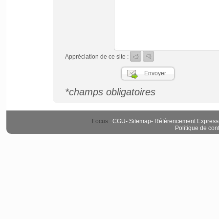
Appréciation de ce site :
*champs obligatoires
Focus :
CGU
-
Sitemap
-
Référencement Express
Politique de conf