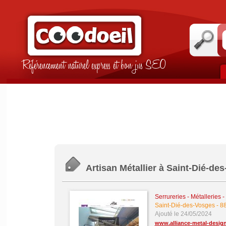
Référencement naturel express et bon jus SEO
Artisan Métallier à Saint-Dié-
Serrureries - Métalleries 
Saint-Dié-des-Vosges
-
8
Ajouté le 24/05/2024
www.alliance-metal-desig