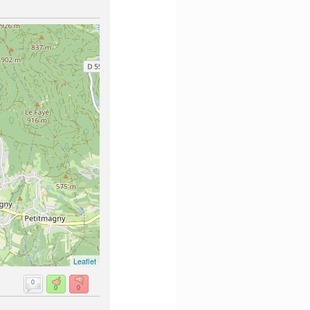
Leaflet
0
0
0