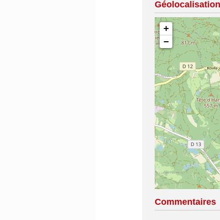
Géolocalisatio
+
−
Commentaires