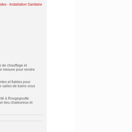
tes - Installation Sanitaire
s de chauffage et
sur mesure pour rendre
tes et fiables pour
de salles de bains vous
lité à Rougegoutte.
un lieu chaleureux et