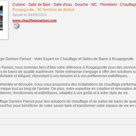
Cuisine - Salle de Bain - Salle d'eau - Douche - WC
-
Plombiers - Chauffagis
Rougegoutte
-
90 Territoire-de-Belfort
Ajouté le 04/06/2024
www.chauffageparisot.com
e Damien Parisot - Votre Expert en Chauffage et Salles de Bains à Rougegoutte
arisot, nous sommes fiers d'être votre référence à Rougegoutte pour des service
de bains de qualité supérieure. Notre entreprise s'engage à offrir des solutions 
onfortable et élégant, répondant à vos besoins et à vos préférences esthétiques.
imentée et dévouée, nous vous proposons des installations de chauffage performan
ermique tout au long de l'année. De plus, notre expertise en création et rénovation 
ernes, fonctionnels et esthétiques, adaptés à vos goûts et à votre style de vie.
fage Damien Parisot pour des solutions de chauffage et de salles de bains de qua
rd'hui pour bénéficier de notre savoir-faire et transformer votre espace de vie en 