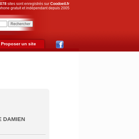
078
sites sont enregistrés sur
Coodoeil.fr
hone gratuit et indépendant depuis 2005
Proposer un site
GE DAMIEN