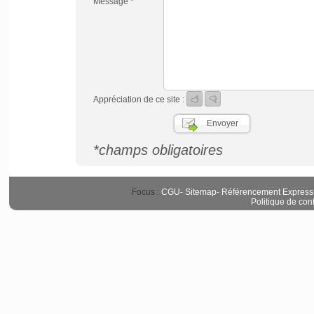
Message *
Appréciation de ce site :
*champs obligatoires
Focus :
CGU
-
Sitemap
-
Référencement Express
Politique de conf