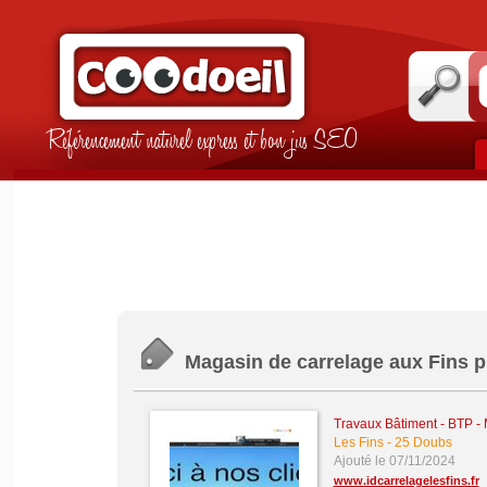
Référencement naturel express et bon jus SEO
Magasin de carrelage aux Fins 
Travaux Bâtiment - BTP -
Les Fins
-
25 Doubs
Ajouté le 07/11/2024
www.idcarrelagelesfins.fr