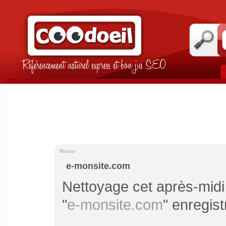
Référencement naturel express et bon jus SEO
Retour
e-monsite.com
Nettoyage cet après-midi 
"
e-monsite.com
" enregist