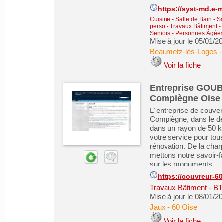
https://syst-md.e-
Cuisine - Salle de Bain - 
perso
-
Travaux Bâtiment -
Seniors - Personnes Âgée
Mise à jour le 05/01/2
Beaumetz-lès-Loges
Voir la fiche
Entreprise GOUB
Compiègne Oise e
L´entreprise de couve
Compiègne, dans le dé
dans un rayon de 50 ki
votre service pour tou
rénovation. De la charp
mettons notre savoir-
sur les monuments ...
https://couvreur-6
Travaux Bâtiment - B
Mise à jour le 08/01/2
Jaux
-
60 Oise
Voir la fiche