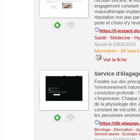
l'écoute sincère, le re
engagement constant e
massothérapie implant
réputation non pas par 
porte et choisi d'y reven
https://l-instant-
Santé - Médecine - Hy
Ajouté le 03/08/2026
Mormoiron
-
84 Vaucl
Voir la fiche
Service d'élagag
Fondée sur des princi
l'environnement nature
conviction profonde : l
s'improviser. Chaque 
de la physiologie des 
constant de sécurité, a
les personnes environn
https://db-elagage
Bricolage - Décoration - Ja
Second œuvre
-
Ecologie 
Ajouté le 03/08/2026