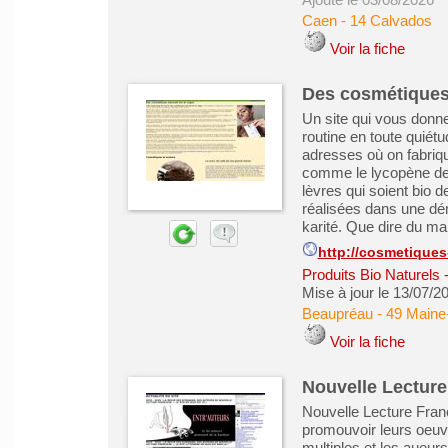
Caen
-
14 Calvados
Voir la fiche
Des cosmétiques
Un site qui vous donn
routine en toute quiétu
adresses où on fabriq
comme le lycopène de 
lèvres qui soient bio 
réalisées dans une dé
karité. Que dire du marc
http://cosmetique
Produits Bio Naturels
Mise à jour le 13/07/2
Beaupréau
-
49 Maine-
Voir la fiche
Nouvelle Lecture
Nouvelle Lecture França
promouvoir leurs oeuvr
multiples et les aueurs