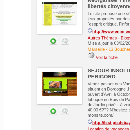
Réorganiser l´in
libertés citoyenn
Le site propose une sér
jeux proposés par des
´espprit critique, l´inf
http://www.enim-c
Autres Thèmes - Blogs
Mise à jour le 03/02/2
Marseille
-
13 Bouche
Voir la fiche
SEJOUR INSOLI
PERIGORD
Venez passer des Vaca
situent en Dordogne 
ouvert d'Avril à Octob
fabriqué en Bois de Pa
de Jardin privé... à vo
40.00 €??? N'hesitez p
monsite.com/
http://lestipisdeb
Location de vacances &