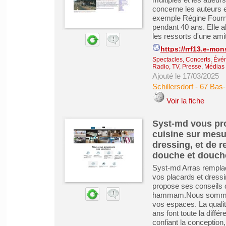
concerne les auteurs e
exemple Régine Fourno
pendant 40 ans. Elle 
les ressorts d'une amit
https://rrf13.e-mon
Spectacles, Concerts, Évé
Radio, TV, Presse, Médias
Ajouté le 17/03/2025
Schillersdorf
-
67 Bas-
Voir la fiche
Syst-md vous pro
cuisine sur mes
dressing, et de 
douche et douche 
Syst-md Arras remplac
vos placards et dressi
propose ses conseils d
hammam.Nous sommes s
vos espaces. La qualit
ans font toute la diffé
confiant la conception, 