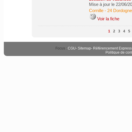
Mise à jour le 22/06/2
Cornille
-
24 Dordogne
Voir la fiche
1
2
3
4
5
Focus :
CGU
-
Sitemap
-
Référencement Express
Politique de conf