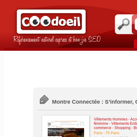
Référencement naturel express et bon jus SEO
Montre Connectée : S’informer, 
Vêtements Hommes - Acce
féminine
-
Vêtements Enfa
commerce - Shopping - B
Paris
-
75 Paris