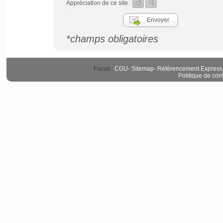
Appréciation de ce site :
*champs obligatoires
Focus :
CGU
-
Sitemap
-
Référencement Express
Politique de conf