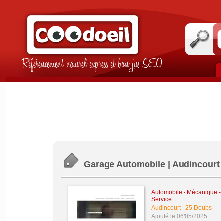
Référencement naturel express et bon jus SEO
Garage Automobile | Audincourt
Automobile - Mécanique - 
Service
Audincourt
-
25 Doubs
Ajouté le 06/05/2025