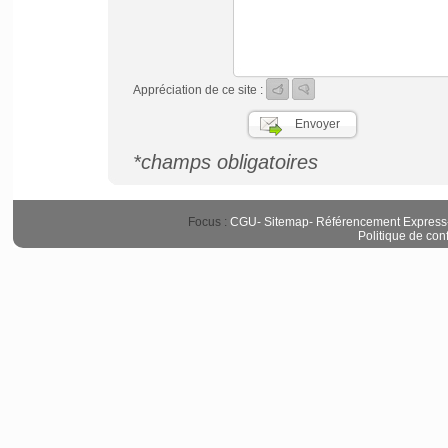
Appréciation de ce site :
*champs obligatoires
Focus :
CGU
-
Sitemap
-
Référencement Express
Politique de conf