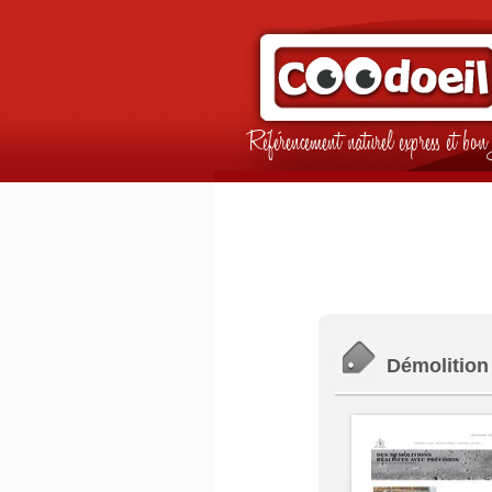
Référencement naturel express et b
Démolition