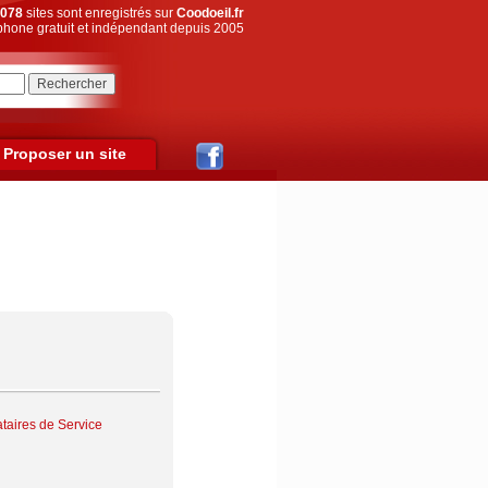
078
sites sont enregistrés sur
Coodoeil.fr
hone gratuit et indépendant depuis 2005
Proposer un site
ataires de Service