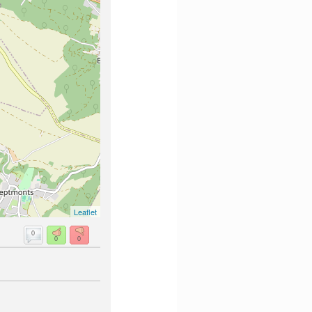
Leaflet
0
0
0