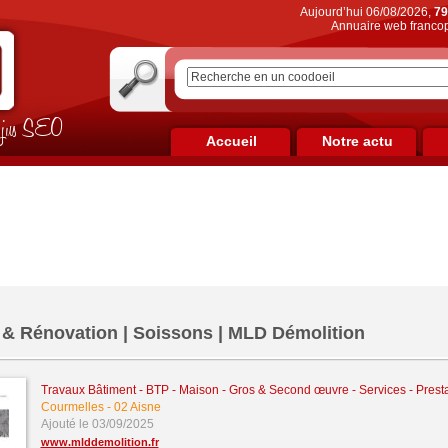
Aujourd’hui 06/08/2026,
79
Annuaire web francop
on jus SEO
Accueil
Notre actu
 & Rénovation | Soissons | MLD Démolition
Travaux Bâtiment - BTP - Maison - Gros & Second œuvre
-
Services - Prest
Courmelles
-
02 Aisne
Ajouté le 03/09/2025
www.mlddemolition.fr