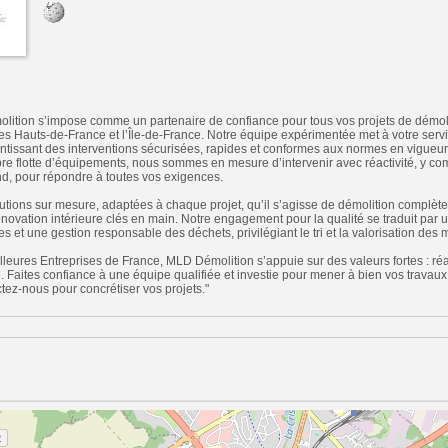
ition s’impose comme un partenaire de confiance pour tous vos projets de démoli
 les Hauts-de-France et l’Île-de-France. Notre équipe expérimentée met à votre servi
ntissant des interventions sécurisées, rapides et conformes aux normes en vigueur
pre flotte d’équipements, nous sommes en mesure d’intervenir avec réactivité, y com
d, pour répondre à toutes vos exigences.
tions sur mesure, adaptées à chaque projet, qu’il s’agisse de démolition complète
rénovation intérieure clés en main. Notre engagement pour la qualité se traduit par u
s et une gestion responsable des déchets, privilégiant le tri et la valorisation des 
lleures Entreprises de France, MLD Démolition s’appuie sur des valeurs fortes : réa
é. Faites confiance à une équipe qualifiée et investie pour mener à bien vos trava
ctez-nous pour concrétiser vos projets."
n