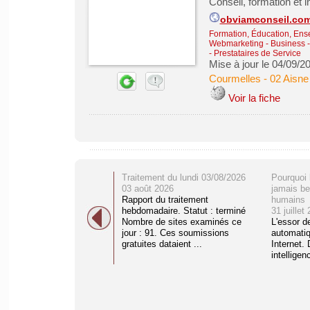
Conseil, formation et 
obviamconseil.co
Formation, Éducation, Ens
Webmarketing
-
Business 
- Prestataires de Service
Mise à jour le 04/09/2
Courmelles
-
02 Aisne
Voir la fiche
Traitement du lundi 03/08/2026
Pourquoi 
03 août 2026
jamais be
Rapport du traitement
humains
hebdomadaire. Statut : terminé
31 juillet
Nombre de sites examinés ce
L'essor d
jour : 91. Ces soumissions
automati
gratuites dataient ...
Internet. 
intelligenc