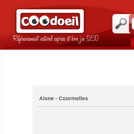
Référencement naturel express et bon jus SEO
Aisne - Courmelles