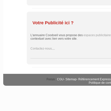
Votre Publicité ici ?
L'annuaire Coodoeil vous propose des
espaces publicitaire
contextuel avec lien vers votre site.
Contactez-nous
....
Focus :
CGU
-
Sitemap
-
Référencement Express
Politique de conf