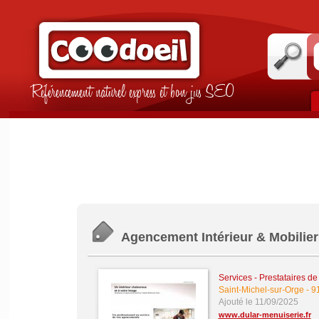
Référencement naturel express et bon jus SEO
Agencement Intérieur & Mobilier 
Services - Prestataires de
Saint-Michel-sur-Orge
-
9
Ajouté le 11/09/2025
www.dular-menuiserie.fr