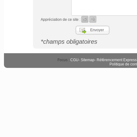
Appréciation de ce site :
*champs obligatoires
Focus :
CGU
-
Sitemap
-
Référencement Express
Politique de conf