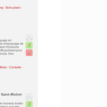
g - Bons plans -
0
rquage en
 le remorquage de
 dans l'Essonne
0
efficacement pour
hicule. Nos
0
Brise - Conduite -
Saint-Michel-
0
 de nouveau toutes
0
as mieux que des