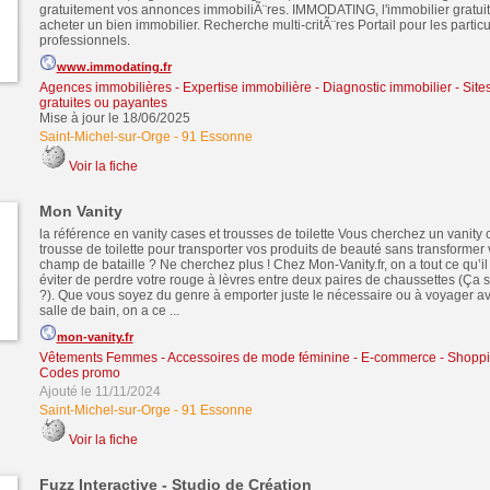
gratuitement vos annonces immobiliÃ¨res. IMMODATING, l'immobilier gratuit
acheter un bien immobilier. Recherche multi-critÃ¨res Portail pour les particul
professionnels.
www.immodating.fr
Agences immobilières - Expertise immobilière - Diagnostic immobilier
-
Site
gratuites ou payantes
Mise à jour le 18/06/2025
Saint-Michel-sur-Orge
-
91 Essonne
Voir la fiche
Mon Vanity
la référence en vanity cases et trousses de toilette Vous cherchez un vanity
trousse de toilette pour transporter vos produits de beauté sans transformer 
champ de bataille ? Ne cherchez plus ! Chez Mon-Vanity.fr, on a tout ce qu’il
éviter de perdre votre rouge à lèvres entre deux paires de chaussettes (Ça s
?). Que vous soyez du genre à emporter juste le nécessaire ou à voyager av
salle de bain, on a ce ...
mon-vanity.fr
Vêtements Femmes - Accessoires de mode féminine
-
E-commerce - Shoppin
Codes promo
Ajouté le 11/11/2024
Saint-Michel-sur-Orge
-
91 Essonne
Voir la fiche
Fuzz Interactive - Studio de Création