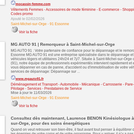
mocassin-femme.com
Vêtements Femmes - Accessoires de mode féminine
-
E-commerce - Shoppin
Codes promo
Ajouté le 02/02/2026
Saint-Michel-sur-Orge
-
91 Essonne
Voir la fiche
MG AUTO 91 | Remorqueur à Saint-Michel-sur-Orge
MG AUTO 91 : Votre partenaire de confiance pour le dépannage et le remo
Essonne MG AUTO 91 est une entreprise spécialisée dans le dépannage et
véhicules légers et utilitaires 24h/24 et 7j/7. Située à Saint-Michel-sur-Orge
(91), notre équipe de professionnels expérimentés intervient rapidement et 
vous dépanner en cas de panne, d'accident ou d'immobilisation de votre vé
services de dépannage: Dépannage sur ...
www.mgauto91.fr
Déménagement et Transport
-
Automobile - Mécanique - Carrosserie - Pare-
Pilotage
-
Services - Prestataires de Service
Mise à jour le 11/03/2026
Saint-Michel-sur-Orge
-
91 Essonne
Voir la fiche
Consultez dès maintenant, Laurence BENON Kinésiologue à 
sur-Orge, pour des soins énergétiques
Quand on veut retrouver son bien-être, il faut avant tout penser à équilibrer
les énergies de votre corps et de votre organisme. Pour y arriver, il n’y a p