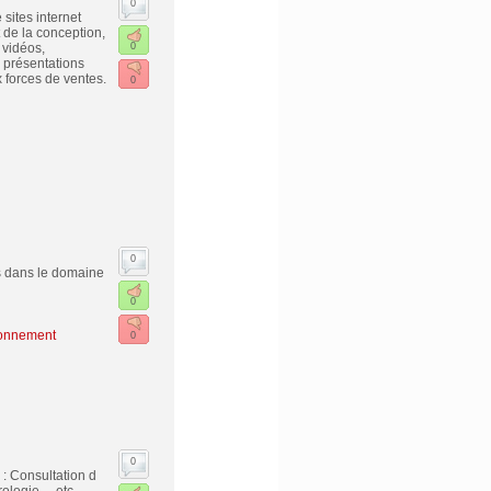
0
sites internet
 de la conception,
 vidéos,
0
, présentations
 forces de ventes.
0
0
es dans le domaine
0
ronnement
0
0
 : Consultation d