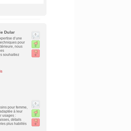
ie Dular
0
xpertise d’une
 techniques pour
xtérieure, nous
0
des
s souhaitiez
0
is
0
ssins pour femme,
 adaptée à leur
r usages :
0
isses, détails
les plus habillés
0