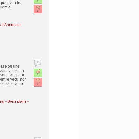
0
 pour vendre,
iers et
0
s d'Annonces
0
 case ou une
votre valise en
 vous faut pour
0
ent le vécu, non
ec toute votre
0
g - Bons plans -