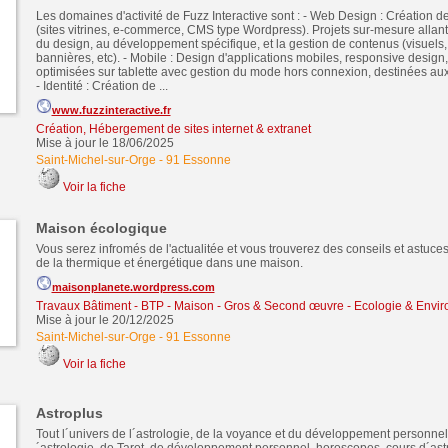
Les domaines d'activité de Fuzz Interactive sont : - Web Design : Création de 
(sites vitrines, e-commerce, CMS type Wordpress). Projets sur-mesure allant
du design, au développement spécifique, et la gestion de contenus (visuels,
bannières, etc). - Mobile : Design d'applications mobiles, responsive design
optimisées sur tablette avec gestion du mode hors connexion, destinées aux
- Identité : Création de ...
www.fuzzinteractive.fr
Création, Hébergement de sites internet & extranet
Mise à jour le 18/06/2025
Saint-Michel-sur-Orge
-
91 Essonne
Voir la fiche
Maison écologique
Vous serez infromés de l'actualitée et vous trouverez des conseils et astuc
de la thermique et énergétique dans une maison.
maisonplanete.wordpress.com
Travaux Bâtiment - BTP - Maison - Gros & Second œuvre
-
Ecologie & Envi
Mise à jour le 20/12/2025
Saint-Michel-sur-Orge
-
91 Essonne
Voir la fiche
Astroplus
Tout l´univers de l´astrologie, de la voyance et du développement personnel