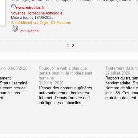
´astrologie, de Tarot, de développement personnel, horoscopes, cours d´astrolo
www.astroplus.fr
Voyance Horoscope Astrologie
Mise à jour le 18/06/2025
Saint-Michel-sur-Orge
-
91 Essonne
Voir la fiche
1
2
undi 03/08/2026
Pourquoi le web a plus que
Traitement du lun
jamais besoin de modérateurs
27 juillet 2026
tement
humains
Rapport du traite
tatut : terminé
31 juillet 2026
hebdomadaire. Sta
s examinés ce
L'essor des contenus générés
Nombre de sites 
soumissions
automatiquement bouleverse
jour : 85. Ces so
t ...
Internet. Depuis l'arrivée des
gratuites dataient .
intelligences artificielles ...