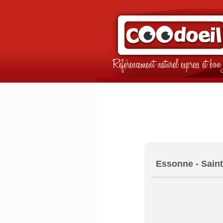
Référencement naturel express et b
Essonne - Saint