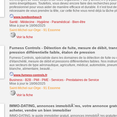
soins énergétiques. Toutefois, vous devez encore faire des recherches pour 
professionnel pour vous aider de manière efficace et durable. Il n’est tout 
nécessaire de vous prendre la tête, car cette fiche vous rend déjà la tâche plus
www.lumibonheur.fr
Santé - Médecine - Hygiène - Paramédical - Bien-être
Mise à jour le 18/06/2025
Saint-Michel-sur-Orge
-
91 Essonne
Voir la fiche
Furness Controls - Détection de fuite, mesure de débit, tran
pression différentielle faible, étalon de pression
Furness Controls, spécialiste dans les domaines de la détection de fuite ou 
d'étanchéité, mesure de débit et pressions différentielles faibles. Nos instr
aux secteurs de type aéronautique, agriculture, médical, automobile, pneuma
blanche, alimentaire, beauté...
www.furness-controls.fr
Business - B2B - PMI - PME
-
Services - Prestataires de Service
Mise à jour le 18/06/2025
Saint-Michel-sur-Orge
-
91 Essonne
Voir la fiche
IMMO-DATING, annonces immobiliÃ¨res, votre annonce gratu
acheter, vendre un bien immobilier
IMMO-DATING, le guide immobilier gratuit, annonces immobiliÃ¨res gratuit