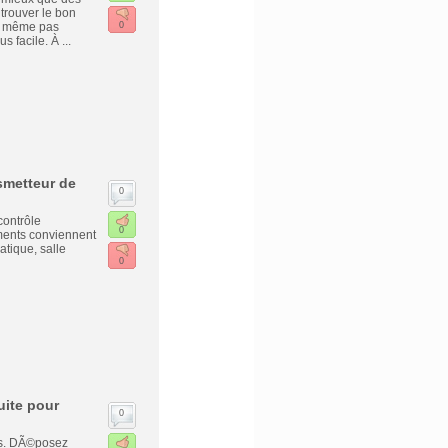
trouver le bon
de même pas
0
 facile. À ...
smetteur de
0
contrôle
0
uments conviennent
tique, salle
0
ite pour
0
es. DÃ©posez