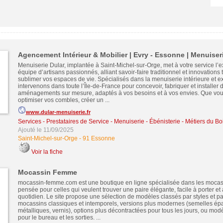
Agencement Intérieur & Mobilier | Evry - Essonne | Menuiser
Menuiserie Dular, implantée à Saint-Michel-sur-Orge, met à votre service l’e
équipe d’artisans passionnés, alliant savoir-faire traditionnel et innovations
sublimer vos espaces de vie. Spécialisés dans la menuiserie intérieure et e
intervenons dans toute l’Île-de-France pour concevoir, fabriquer et installer 
aménagements sur mesure, adaptés à vos besoins et à vos envies. Que vou
optimiser vos combles, créer un ...
www.dular-menuiserie.fr
Services - Prestataires de Service
-
Menuiserie - Ébénisterie - Métiers du Bo
Ajouté le 11/09/2025
Saint-Michel-sur-Orge
-
91 Essonne
Voir la fiche
Mocassin Femme
mocassin-femme.com est une boutique en ligne spécialisée dans les moca
pensée pour celles qui veulent trouver une paire élégante, facile à porter et
quotidien. Le site propose une sélection de modèles classés par styles et pa
mocassins classiques et intemporels, versions plus modernes (semelles épa
métalliques, vernis), options plus décontractées pour tous les jours, ou modè
pour le bureau et les sorties. ...