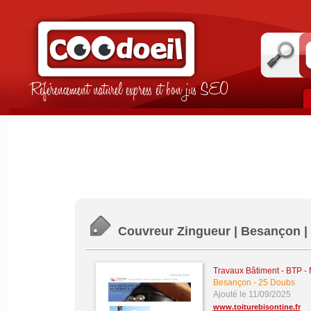
Référencement naturel express et bon jus SEO
Couvreur Zingueur | Besançon | 
Travaux Bâtiment - BTP -
Besançon
-
25 Doubs
Ajouté le 11/09/2025
www.toiturebisontine.fr