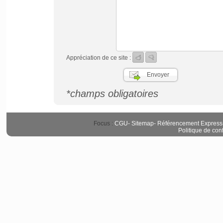
Appréciation de ce site :
*champs obligatoires
Focus :
CGU
-
Sitemap
-
Référencement Express
Politique de conf