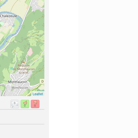
Leaflet
0
0
0