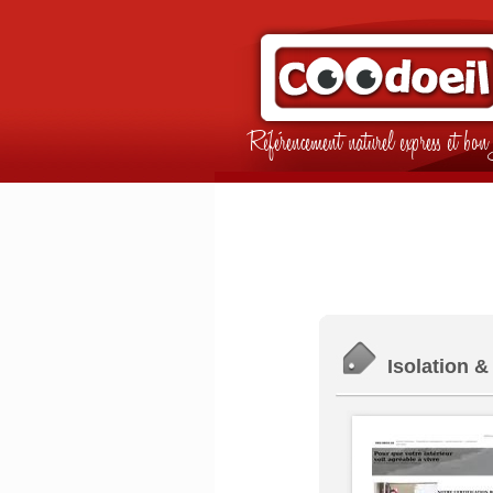
Référencement naturel express et b
Isolation &