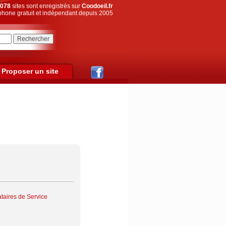
078
sites sont enregistrés sur
Coodoeil.fr
hone gratuit et indépendant depuis 2005
Proposer un site
ataires de Service