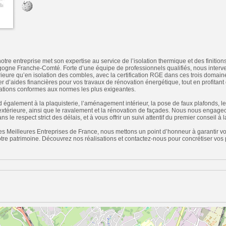
re entreprise met son expertise au service de l’isolation thermique et des finitions 
gogne Franche-Comté. Forte d’une équipe de professionnels qualifiés, nous interv
térieure qu’en isolation des combles, avec la certification RGE dans ces trois domai
r d’aides financières pour vos travaux de rénovation énergétique, tout en profit
tations conformes aux normes les plus exigeantes.
nd également à la plaquisterie, l’aménagement intérieur, la pose de faux plafonds, 
t extérieure, ainsi que le ravalement et la rénovation de façades. Nous nous engage
s le respect strict des délais, et à vous offrir un suivi attentif du premier conseil à la
s Meilleures Entreprises de France, nous mettons un point d’honneur à garantir votr
tre patrimoine. Découvrez nos réalisations et contactez-nous pour concrétiser vos pr
n