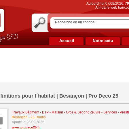
Aujourd’hui 07/08/2026,
79
Annuaire web francop
on jus SEO
Accueil
Notre actu
 finitions pour l´habitat | Besançon | Pro Deco 25
Travaux Bâtiment - BTP - Maison - Gros & Second œuvre
-
Services - Prest
Besançon
-
25 Doubs
Ajouté le 26/09/2025
www.prodeco25.fr