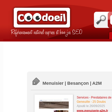
Référencement naturel express et bon jus SEO
Menuisier | Besançon | A2M
Services - Prestataires de
Geneuille
-
25 Doubs
Ajouté le 26/09/2025
www.menuiserie-a2m.fr