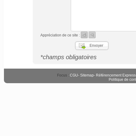
Appréciation de ce site :
*champs obligatoires
Focus :
CGU
-
Sitemap
-
Référencement Express
Politique de conf