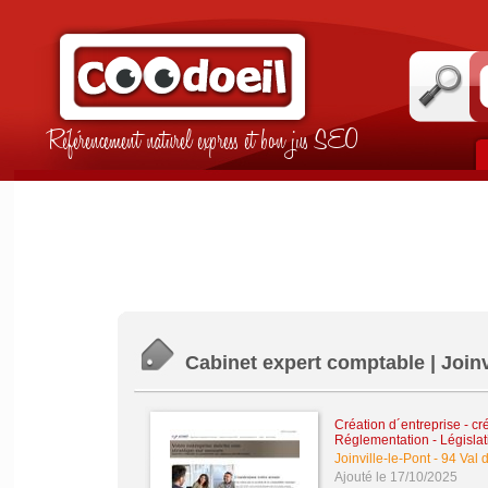
Référencement naturel express et bon jus SEO
Cabinet expert comptable | Joinv
Création d´entreprise - cr
Réglementation - Législat
Joinville-le-Pont
-
94 Val 
Ajouté le 17/10/2025