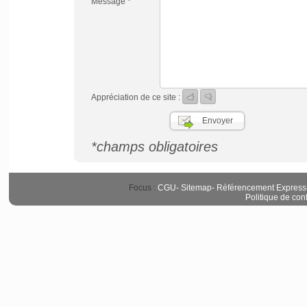
Message *
Appréciation de ce site :
*champs obligatoires
Focus :
CGU
-
Sitemap
-
Référencement Express
Politique de conf