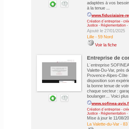
adaptées à vos besoins
à la tenue ...
www.fiduciaiaire-re
Création d´entreprise - cré
Justice - Réglementation - 
Ajouté le 27/01/2025
Lille
-
59 Nord
Voir la fiche
Entreprise de com
L´entreprise SOFINEA 
Valette-Du-Var, près d
Provence-Alpes-Côte 
disposition son expéri
la bonne tenue de vot
chaque secteur : gara
boulanger… Voici plusi
www.sofinea-avis.f
Création d´entreprise - cré
Justice - Réglementation - 
Mise à jour le 11/08/2
La Valette-du-Var
-
83 