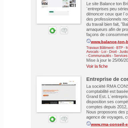
Le site Balance ton B
´entreprises peu séri
dénoncer ceux que l´on 
des professionnels rec
du travail bien fait, "
arnaqueurs afin de pr
façons de consommer 
www.balance-ton-b
Travaux Bâtiment - BTP - 
Avocats - Loi - Droit - Just
- Communautés
-
Services 
Mise à jour le 25/06/2
Voir la fiche
Entreprise de co
La société RMA CONS
comptabilité est basée
Grand Est. L´entrep
disposition ses compé
comptes depuis 2012, a
Nous proposons des pr
agence de voyages, cu
www.rma-conseil-ex