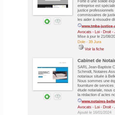
Forte d´une solide expe
entreprise est spécial
justice professionnels 
commissaires de justice
les aider à résoudre dif
www.tmba-justice-
Avocats - Loi - Droit -
Mise à jour le 21/08/2
Dole
-
39 Jura
Voir la fiche
Cabinet de Notair
SARL Jean-Baptiste Co
Schmidt, Notaires Asso
notariaux située à Bel
Nous sommes une équi
fourniture de services 
étude notariale, nous o
la rédaction d´actes not
www.notaires-bellev
Avocats - Loi - Droit -
Ajouté le 16/01/2024