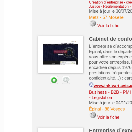
Création d´entreprise - cré
Justice - Réglementation - 
Mise à jour le 30/07/2
Metz
-
57 Moselle
Voir la fiche
Cabinet de conf
L´entreprise d´accom
Epinal, dans le dépar
vous offre son expéri
pour votre entreprise.
encadrée depuis 1976, g
prestations fréquentes 
confidentialité…) ; cart
www.inkivari-avis.
Business - B2B - PMI
- Législation
Mise à jour le 04/11/2
Épinal
-
88 Vosges
Voir la fiche
Entreprise d´expe