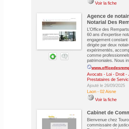
Voir la fiche
Agence de notaire
Notarial Des Rem
L’Office des Remparts,
60 ans d’expertise nota
engagement constant en
dirigée par deux notai
expérimentés, accompa
comme professionnels,
patrimoniales. Nous in
www.officedesremp
Avocats - Loi - Droit -
Prestataires de Servic
Ajouté le 26/09/2025
Laon
-
02 Aisne
Voir la fiche
Cabinet de Commi
Bienvenue chez Touro
commissaire de justic