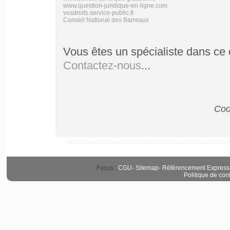
www.question-juridique-en-ligne.com
vosdroits.service-public.fr
Conseil National des Barreaux
Vous êtes un spécialiste dans ce 
Contactez-nous
...
Coo
Focus :
CGU
-
Sitemap
-
Référencement Express
Politique de conf