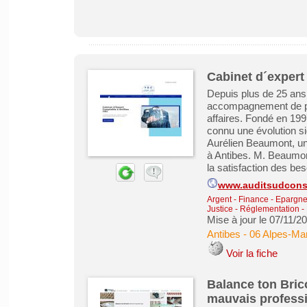
Cabinet d´expert
Depuis plus de 25 ans,
accompagnement de pre
affaires. Fondé en 199
connu une évolution si
Aurélien Beaumont, un
à Antibes. M. Beaumon
la satisfaction des bes
www.auditsudconsu
Argent - Finance - Epargne 
Justice - Réglementation - 
Mise à jour le 07/11/2
Antibes
-
06 Alpes-Mar
Voir la fiche
Balance ton Bric
mauvais profess