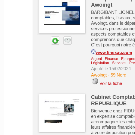
Awoingt
BARGIBANT LIONEL est
comptables, fiscaux, so
Awoingt, dans le dépar
services professionnel
aspects comptables e
comprenons que chaque
C´est pourquoi notre éq
www.finexau.com
Argent - Finance - Epargne 
Législation
-
Services - Pre
Ajouté le 15/02/2024
Awoingt
-
59 Nord
Voir la fiche
Cabinet Comptabl
REPUBLIQUE
Bienvenue chez FIDU
en expertise comptable,
accompagner les entrep
leurs affaires financiè
à votre disposition pou