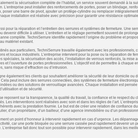
lement la sécurisation complète de l’habitat, un service souvent demandé à la su
on. L’entreprise peut installer des renforcements de portes, poser un blindage, renfor
, poser une barre de pivot, ajouter un protège-cylindre ou remplacer intégralement 
aque installation est réalisée avec précision pour garantir une résistance optimale
ussi pour la réparation et l’entretien des serrures et systèmes de fermeture. Une ser
u devenir difficile à utiliser. L’entretien et le réglage permettent souvent de prolong
 panne complète. TechniSerrure identifie rapidement l’origine du problème et propo
 au matériel existant.
tinés aux particuliers, TechniSerrure travaille également avec les professionnels, 
ons et locaux industriels. L’entreprise intervient pour la pose ou la réparation de fe
 spéciales, la sécurisation des accès, l’installation de verrous renforcés, la mise 
s et l’ouverture de portes professionnelles. L’objectif est de permettre à chaque en
, sans risque d’effraction ou d’intrusion.
e également les clients qui souhaitent améliorer la sécurité de leur domicile ou 
 Cela peut inclure des serrures connectées, des systèmes de fermeture électroniqu
indées ou des solutions de verrouillage avancées. Chaque installation est pensé
d’utilisation et de sécurité.
e reposent sur la transparence, la qualité du travail, la confiance et le respect du cl
hés. Les interventions sont réalisées avec soin et dans les règles de l’art. L’entrepri
ohérents avec la prestation fournie. Le but est de créer une relation de confiance d
culier, d’un propriétaire, d’un bailleur, d’une agence immobilière ou d’un professionn
ment un point d’honneur à intervenir rapidement en cas d’urgence. Les dépannage
activité, car une porte bloquée ou une serrure cassée peut rapidement devenir un 
. L’entreprise fait donc tout son possible pour intervenir rapidement, dans les meill