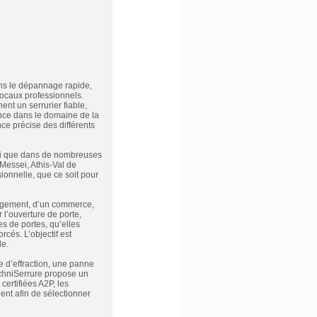
ans le dépannage rapide,
locaux professionnels.
nt un serrurier fiable,
ence dans le domaine de la
nce précise des différents
insi que dans de nombreuses
Messei, Athis-Val de
ionnelle, que ce soit pour
 logement, d’un commerce,
 l’ouverture de porte,
es de portes, qu’elles
cés. L’objectif est
le.
e d’effraction, une panne
echniSerrure propose un
certifiées A2P, les
ent afin de sélectionner