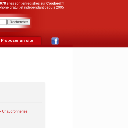
078
sites sont enregistrés sur
Coodoeil.fr
hone gratuit et indépendant depuis 2005
Proposer un site
s - Chaudronneries