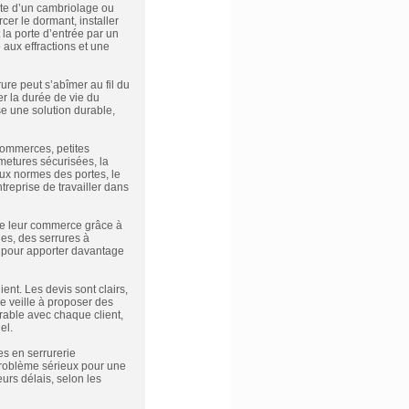
ite d’un cambriolage ou
cer le dormant, installer
la porte d’entrée par un
 aux effractions et une
rure peut s’abîmer au fil du
er la durée de vie du
se une solution durable,
commerces, petites
rmetures sécurisées, la
aux normes des portes, le
treprise de travailler dans
de leur commerce grâce à
es, des serrures à
e pour apporter davantage
ient. Les devis sont clairs,
se veille à proposer des
urable avec chaque client,
el.
s en serrurerie
problème sérieux pour une
eurs délais, selon les