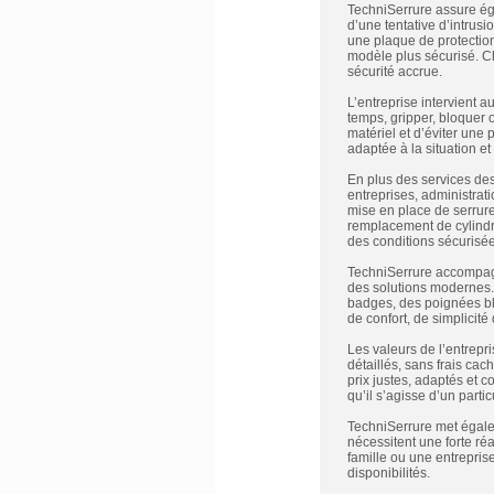
TechniSerrure assure éga
d’une tentative d’intrusi
une plaque de protection
modèle plus sécurisé. Ch
sécurité accrue.
L’entreprise intervient a
temps, gripper, bloquer o
matériel et d’éviter une
adaptée à la situation et
En plus des services des
entreprises, administrati
mise en place de serrures
remplacement de cylindre
des conditions sécurisées
TechniSerrure accompagn
des solutions modernes.
badges, des poignées bl
de confort, de simplicité 
Les valeurs de l’entrepris
détaillés, sans frais cac
prix justes, adaptés et c
qu’il s’agisse d’un parti
TechniSerrure met égale
nécessitent une forte ré
famille ou une entreprise
disponibilités.