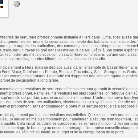
treprise de serrurerie professionnelle installée à Flers dans l’Orne, spécialisée d
e changement de serrures et la sécurisation complète des habitations ainsi que des 
haque jour auprès des particuliers, des commerçants et des entreprises qui recherche
ble d’assurer un travail soigné dans les meilleurs délais. Grâce à une solide expéri
ité, TechniSerrure met à disposition un savoir-faire complet ainsi qu’une connaissa
mes de verrouillage, portes blindées et mécanismes de sécurité.
principalement à Flers, mais se déplace aussi dans l’ensemble du bassin flérien a
 Ferté-Macé, Domfront-en-Poiraie, Briouze, Tinchebray, Saint-Georges-des-Grois, 
es les communes alentours. La priorité est d’apporter une solution rapide et profess
rojet de sécurisation à long terme.
ensemble des prestations de serrurerie nécessaires pour garantir la sécurité d’un
ment professionnel. Parmi les interventions les plus courantes, on retrouve bien sûr
squ’une clé est perdue, cassée ou oubliée à l’intérieur. L’entreprise ouvre tous typ
es, équipées de serrures multipoints, électroniques ou à systèmes de sécurité renfor
ment et proprement, sans endommager la porte ni la serrure lorsque cela est possib
 fait également partie des prestations essentielles. Que ce soit après une tentativ
uée, un barillet abîmé ou simplement pour améliorer la sécurité d’un logement, T
e qualité. Cela inclut les cylindres européens, les serrures multipoints, les serrures 
 le crochetage, le bumping ou encore le perçage. L’entreprise conseille chaque cli
u niveau de sécurité souhaité, du budget et de la configuration de la porte.