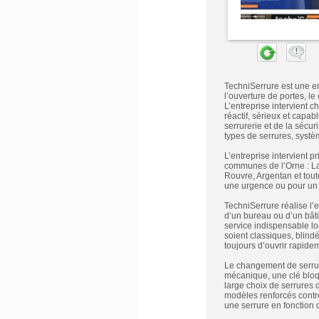
TechniSerrure est une en
l’ouverture de portes, l
L’entreprise intervient c
réactif, sérieux et capa
serrurerie et de la sécur
types de serrures, systè
L’entreprise intervient 
communes de l’Orne : La
Rouvre, Argentan et tout
une urgence ou pour un p
TechniSerrure réalise l’
d’un bureau ou d’un bâti
service indispensable lor
soient classiques, blindé
toujours d’ouvrir rapide
Le changement de serrure
mécanique, une clé bloq
large choix de serrures d
modèles renforcés contre
une serrure en fonction d