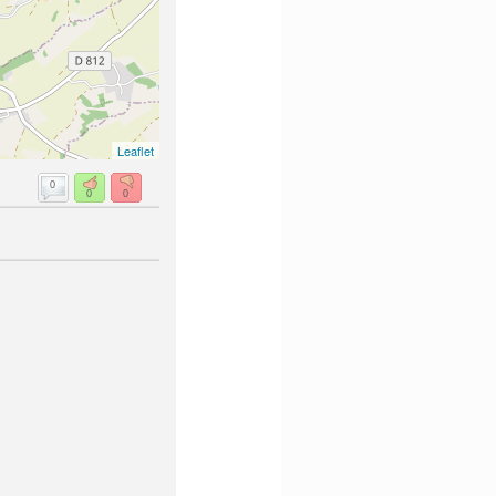
Leaflet
0
0
0