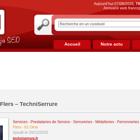
Aujourd’hui 07/08/2026,
79
Annuaire web francop
on jus SEO
Accueil
Notre actu
 Flers – TechniSerrure
Services - Prestataires de Service
-
Serrureries - Métalleries - Ferronnerie
Flers
-
61 Orne
Ajouté le 29/12/2025
techniserrure.fr