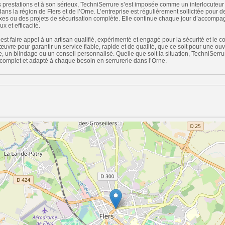
s prestations et à son sérieux, TechniSerrure s’est imposée comme un interlocuteur 
ans la région de Flers et de l’Orne. L’entreprise est régulièrement sollicitée pour d
xes ou des projets de sécurisation complète. Elle continue chaque jour d’accompag
x et efficacité.
est faire appel à un artisan qualifié, expérimenté et engagé pour la sécurité et le co
œuvre pour garantir un service fiable, rapide et de qualité, que ce soit pour une ouv
 un blindage ou un conseil personnalisé. Quelle que soit la situation, TechniSerr
x, complet et adapté à chaque besoin en serrurerie dans l’Orne.
n