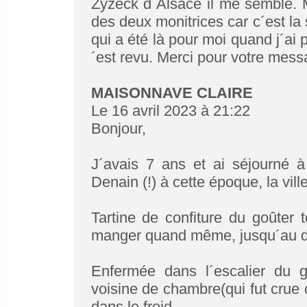
Zyzeck d´Alsace il me semble. 
des deux monitrices car c´est la
qui a été là pour moi quand j´ai 
´est revu. Merci pour votre mes
MAISONNAVE CLAIRE
Le 16 avril 2023 à 21:22
Bonjour,
J´avais 7 ans et ai séjourné à
Denain (!) à cette époque, la vill
Tartine de confiture du goûter 
manger quand même, jusqu´au der
Enfermée dans l´escalier du 
voisine de chambre(qui fut crue c
dans le froid.