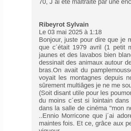
70, J´ai été maltraité par une 
Ribeyrot Sylvain
Le 03 mai 2025 à 1:18
Bonjour, juste pour dire que je
que c´était 1979 avril (1 petit
jaunes et des lavabos bien blan
dessinait des animaux autour des
bras.On avait du pamplemouss
voyait les montagnes depuis no
sûrement multiâges je ne me souv
(Soit disant utile pour les poumo
du moins c´est si lointain dans
dans la salle de cinéma "mon n
..Ennio Morricone que j´ai ador
maintes fois. Et ce, grâce aux 
vigueur.