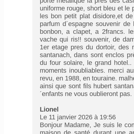
porte metalique la pres des casi
uniforme rouge, short bleu et le 
les bon petit plat disidore,et 
parfum d´espagne souvenir de l
bonbon, a clapet, a 2francs. l
vache qui ris!! souvenir, de d
1er etage pres du dortoir, des 
santanach, dans sont enclos pr
du four solaire, le grand hotel..
moments inoubliables. merci au
revu, en 1988, en touraine. malh
ainsi que sont fils hubert santa
´enfants ne vous oublieront pas. 
Lionel
Le 11 janvier 2026 à 19:56
Bonjour Madame, Je suis le co
maison de santé durant une a