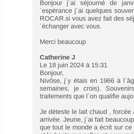
Bonjour j´ai séjourné de janv
´espérance j´ai quelques souven
ROCAR.si vous avez fait des séjou
´échanger avec vous.
Merci beaucoup
Catherine J
Le 18 juin 2024 à 15:31
Bonjour,
Nivôse, j´y étais en 1966 à l´â
semaines, je crois). Souvenir
traitements que l´on qualifie auj
Je déteste le lait chaud , forcée
arrivée. Jeune, j´ai fait beaucou
que tout le monde a écrit sur c