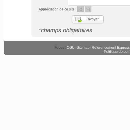
Appréciation de ce site :
*champs obligatoires
Focus :
CGU
-
Sitemap
-
Référencement Express
Politique de conf