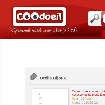
Référencement naturel express et bon jus SEO
Orélia Bijoux
Cadeau idées cadeaux
-
A
Accessoires de mode fém
Paris
-
75 Paris
Ajouté le 02/02/2026