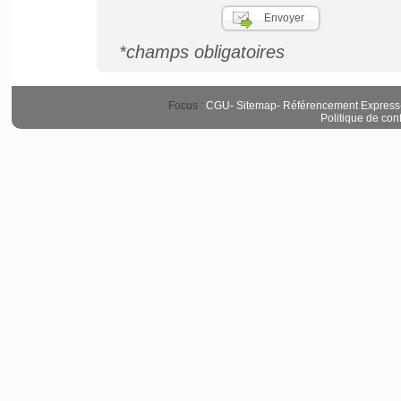
*champs obligatoires
Focus :
CGU
-
Sitemap
-
Référencement Express
Politique de conf