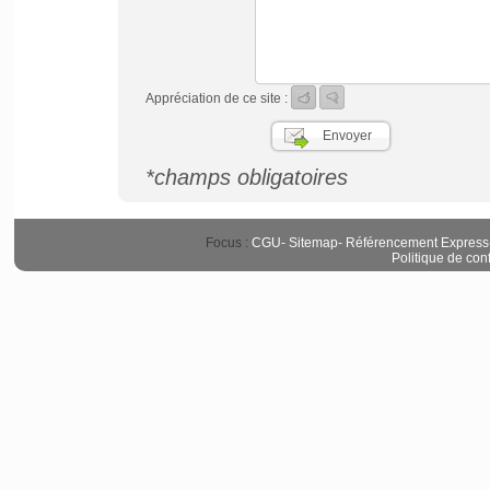
Appréciation de ce site :
*champs obligatoires
Focus :
CGU
-
Sitemap
-
Référencement Express
Politique de conf