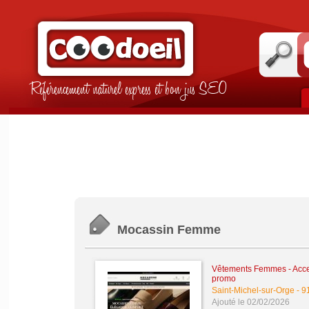
Référencement naturel express et bon jus SEO
Mocassin Femme
Vêtements Femmes - Acce
promo
Saint-Michel-sur-Orge
-
9
Ajouté le 02/02/2026