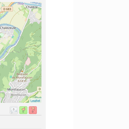
Leaflet
0
0
0