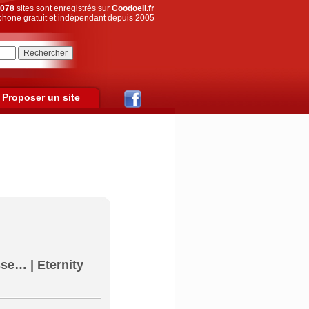
078
sites sont enregistrés sur
Coodoeil.fr
hone gratuit et indépendant depuis 2005
Proposer un site
se… | Eternity