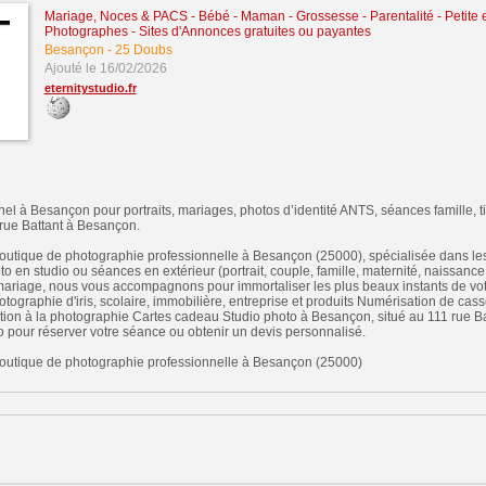
Mariage, Noces & PACS
-
Bébé - Maman - Grossesse - Parentalité - Petite
Photographes
-
Sites d'Annonces gratuites ou payantes
Besançon
-
25 Doubs
Ajouté le 16/02/2026
eternitystudio.fr
l à Besançon pour portraits, mariages, photos d’identité ANTS, séances famille, t
 rue Battant à Besançon.
boutique de photographie professionnelle à Besançon (25000), spécialisée dans les
o en studio ou séances en extérieur (portrait, couple, famille, maternité, naissan
mariage, nous vous accompagnons pour immortaliser les plus beaux instants de votr
hotographie d'iris, scolaire, immobilière, entreprise et produits Numérisation de ca
tion à la photographie Cartes cadeau Studio photo à Besançon, situé au 111 rue B
o pour réserver votre séance ou obtenir un devis personnalisé.
 boutique de photographie professionnelle à Besançon (25000)
n