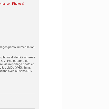
 enfance
-
Photos &
irages photo, numérisation
 photos d’identité agréées
ce, CV) Photographe de
e vie (reportage photo et
ssettes vidéo (VHS, 8mm,
attant, avec ou sans RDV.