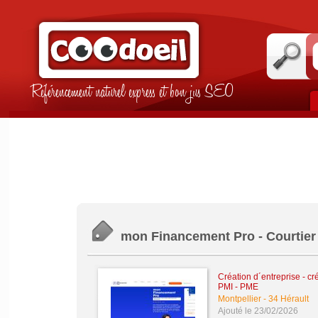
Référencement naturel express et bon jus SEO
mon Financement Pro - Courtier 
Création d´entreprise - cr
PMI - PME
Montpellier
-
34 Hérault
Ajouté le 23/02/2026