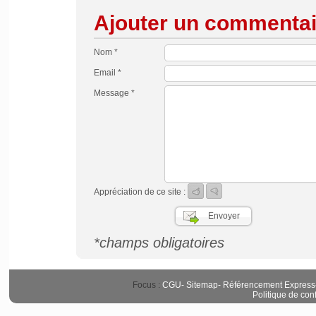
Ajouter un commentai
Nom *
Email *
Message *
Appréciation de ce site :
*champs obligatoires
Focus :
CGU
-
Sitemap
-
Référencement Express
Politique de conf