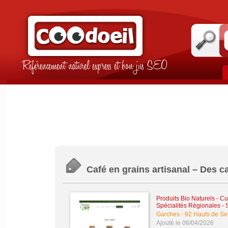
Référencement naturel express et bon jus SEO
Café en grains artisanal – Des ca
Produits Bio Naturels
-
Cu
Spécialités Régionales
-
S
Garches
-
92 Hauts de Se
Ajouté le 06/04/2026