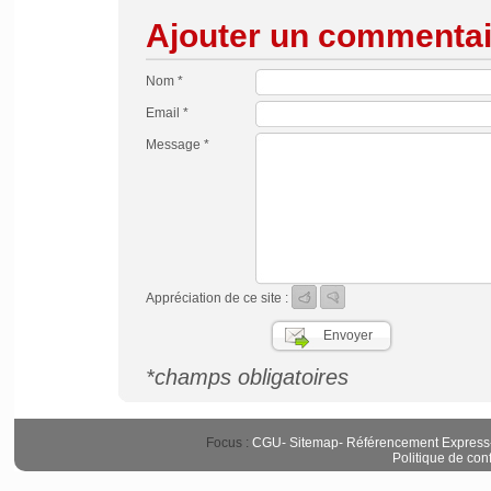
Ajouter un commentai
Nom *
Email *
Message *
Appréciation de ce site :
*champs obligatoires
Focus :
CGU
-
Sitemap
-
Référencement Express
Politique de conf