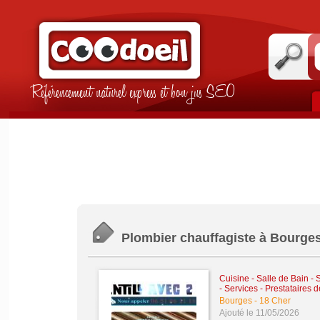
Référencement naturel express et bon jus SEO
Plombier chauffagiste à Bourges 
Cuisine - Salle de Bain -
-
Services - Prestataires 
Bourges
-
18 Cher
Ajouté le 11/05/2026