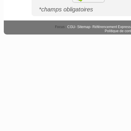
*champs obligatoires
Focus :
CGU
-
Sitemap
-
Référencement Express
Politique de conf