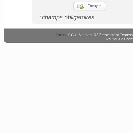
*champs obligatoires
Focus :
CGU
-
Sitemap
-
Référencement Express
Politique de conf