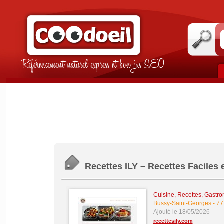
Référencement naturel express et bon jus SEO
Recettes ILY – Recettes Faciles 
Cuisine, Recettes, Gastr
Bussy-Saint-Georges
-
77
Ajouté le 18/05/2026
recettesily.com