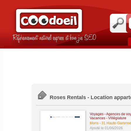
Référencement naturel express et bon jus SEO
Roses Rentals - Location appar
Voyages - Agences de vo
Vacances - Villégiature
Mons
-
31 Haute-Garonn
Ajouté le 01/06/2026