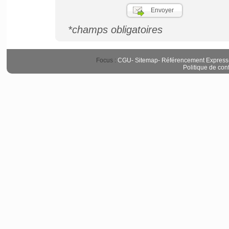
*champs obligatoires
Focus :
CGU
-
Sitemap
-
Référencement Express
Politique de conf