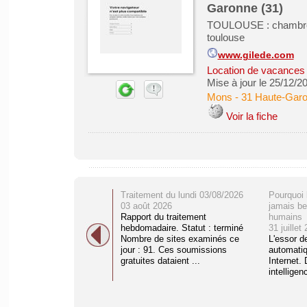
Garonne (31)
TOULOUSE : chambres 
toulouse
www.gilede.com
Location de vacances &
Mise à jour le 25/12/2
Mons
-
31 Haute-Gar
Voir la fiche
Traitement du lundi 03/08/2026
Pourquoi 
03 août 2026
jamais be
Rapport du traitement
humains
hebdomadaire. Statut : terminé
31 juillet
Nombre de sites examinés ce
L'essor d
jour : 91. Ces soumissions
automati
gratuites dataient ...
Internet. 
intelligenc