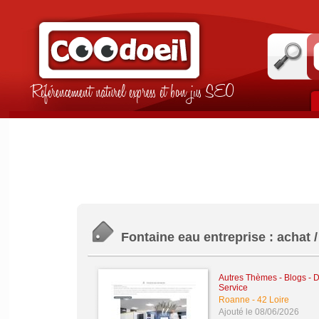
Référencement naturel express et bon jus SEO
Fontaine eau entreprise : achat /
Autres Thèmes - Blogs - Di
Service
Roanne
-
42 Loire
Ajouté le 08/06/2026