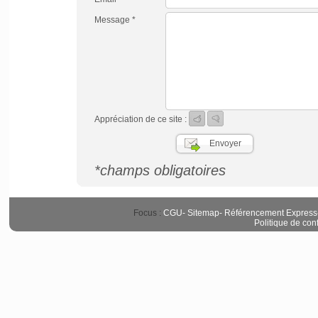
Message *
Appréciation de ce site :
*champs obligatoires
Focus :
CGU
-
Sitemap
-
Référencement Express
Politique de conf