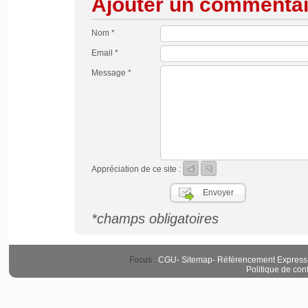
Ajouter un commentai
Nom *
Email *
Message *
Appréciation de ce site :
*champs obligatoires
Focus :
CGU
-
Sitemap
-
Référencement Express
Politique de conf