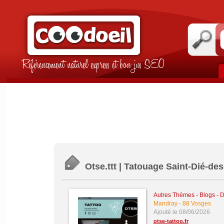
Référencement naturel express et bon jus SEO
Otse.ttt | Tatouage Saint-Dié-d
Autres Thèmes - Blogs - Di
Mandray
-
88 Vosges
Ajouté le 08/06/2026
otse-tattoo.fr