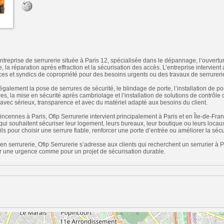
ntreprise de serrurerie située à Paris 12, spécialisée dans le dépannage, l’ouvertur
la réparation après effraction et la sécurisation des accès. L’entreprise intervient 
s et syndics de copropriété pour des besoins urgents ou des travaux de serrureri
galement la pose de serrures de sécurité, le blindage de porte, l’installation de po
s, la mise en sécurité après cambriolage et l’installation de solutions de contrôl
e avec sérieux, transparence et avec du matériel adapté aux besoins du client.
cennes à Paris, Ofip Serrurerie intervient principalement à Paris et en Île-de-Fran
ui souhaitent sécuriser leur logement, leurs bureaux, leur boutique ou leurs locaux
ls pour choisir une serrure fiable, renforcer une porte d’entrée ou améliorer la séc
 serrurerie, Ofip Serrurerie s’adresse aux clients qui recherchent un serrurier à Par
ur une urgence comme pour un projet de sécurisation durable.
n