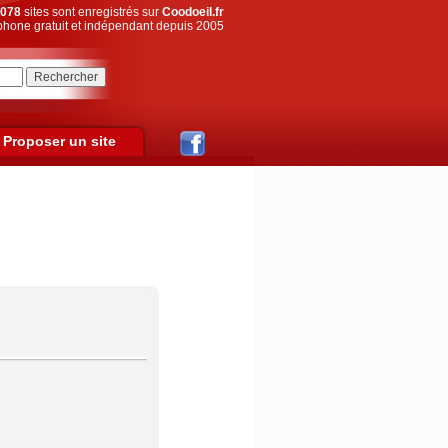
078
sites sont enregistrés sur
Coodoeil.fr
hone gratuit et indépendant depuis 2005
Proposer un site