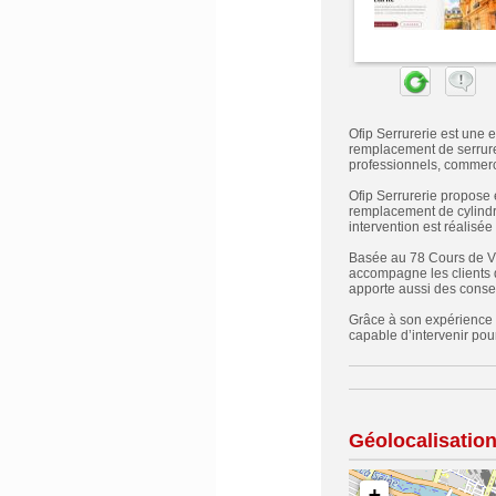
Ofip Serrurerie est une e
remplacement de serrure, 
professionnels, commerce
Ofip Serrurerie propose é
remplacement de cylindre
intervention est réalisé
Basée au 78 Cours de Vin
accompagne les clients q
apporte aussi des consei
Grâce à son expérience en
capable d’intervenir po
Géolocalisatio
+