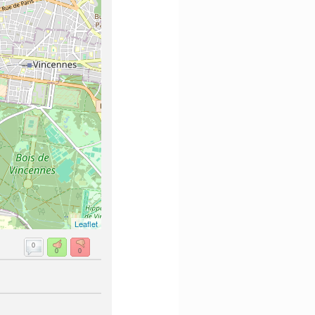
Leaflet
0
0
0