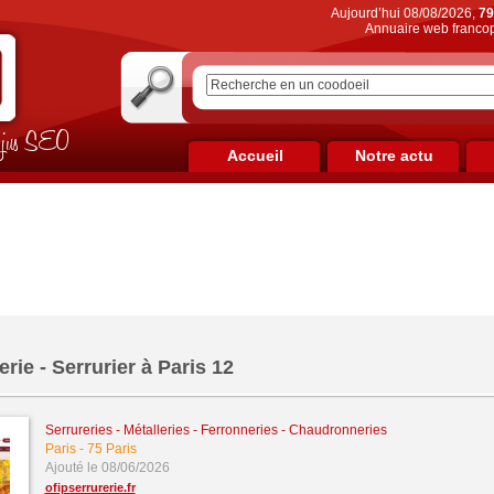
Aujourd’hui 08/08/2026,
79
Annuaire web francop
on jus SEO
Accueil
Notre actu
erie - Serrurier à Paris 12
Serrureries - Métalleries - Ferronneries - Chaudronneries
Paris
-
75 Paris
Ajouté le 08/06/2026
ofipserrurerie.fr