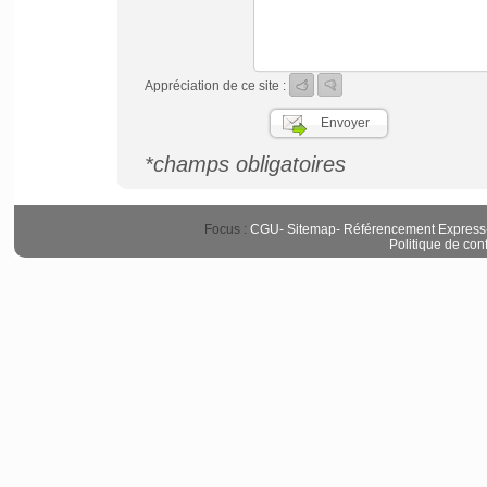
Appréciation de ce site :
*champs obligatoires
Focus :
CGU
-
Sitemap
-
Référencement Express
Politique de conf