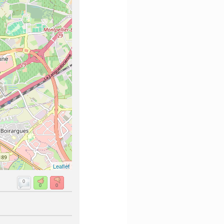
Leaflet
0
0
0