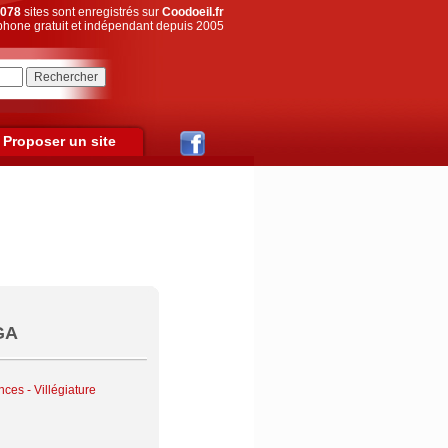
078
sites sont enregistrés sur
Coodoeil.fr
hone gratuit et indépendant depuis 2005
Proposer un site
GA
ces - Villégiature