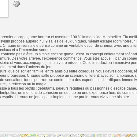
 premier escape game horreur et aventure 100 % immersif de Montpellier. Élu mei
sylum propose aujourd’hui 9 salles de jeux uniques, mêlant escape room horreur i
s. Chaque univers a été pensé comme un véritable décor de cinéma, avec une attent
péciaux et à l’immersion sonore.
contente pas d’être un simple escape game : c’est un concept entièrement scénar
enture. Dès votre arrivée, l’expérience commence. Vous êtes accueilli par un comé
stoire et vous accompagne jusqu’à votre mission. Cette introduction immersive per
pleinement dans l’univers du jeu.
urs, que ce soit en famille, entre amis ou entre collègues, vous devrez coopérer, 
 pour progresser. Chaque salle propose un scénario différent, avec son ambiance, 
de sensations fortes pourront se confronter à des expériences horrifiques immersiv
ture, la réflexion ou la magie.
sse à tous les profils : débutants, joueurs réguliers ou passionnés d’escape game
à Montpellier, un moment de cohésion en équipe ou une expérience hors du commun
esprits. Ici, vous ne jouez pas simplement une partie : vous vivez une histoire.
n