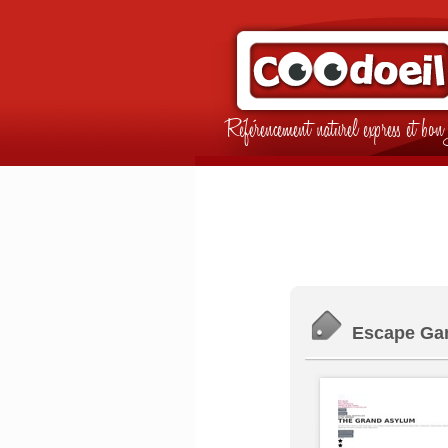
Référencement naturel express et b
Escape Gam