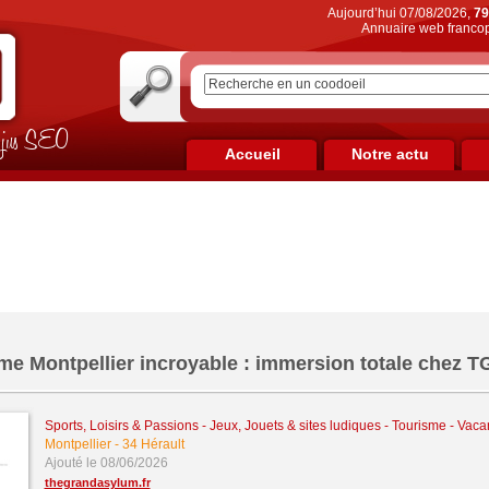
Aujourd’hui 07/08/2026,
79
Annuaire web francop
on jus SEO
Accueil
Notre actu
e Montpellier incroyable : immersion totale chez T
Sports, Loisirs & Passions
-
Jeux, Jouets & sites ludiques
-
Tourisme - Vacan
Montpellier
-
34 Hérault
Ajouté le 08/06/2026
thegrandasylum.fr