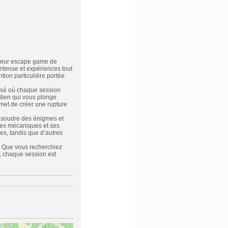
lleur escape game de
ntense et expériences tout
ion particulière portée
isé où chaque session
dien qui vous plonge
met de créer une rupture
résoudre des énigmes et
ses mécaniques et ses
es, tandis que d’autres
. Que vous recherchiez
, chaque session est