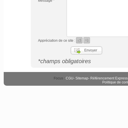
Message *
Appréciation de ce site :
*champs obligatoires
Focus :
CGU
-
Sitemap
-
Référencement Express
Politique de conf