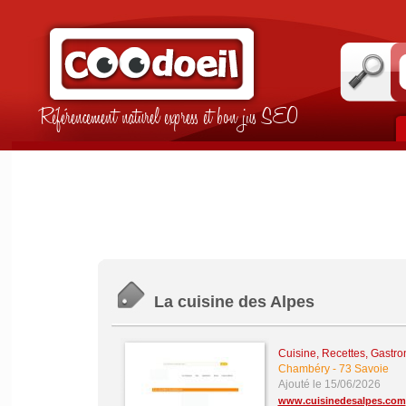
Référencement naturel express et bon jus SEO
La cuisine des Alpes
Cuisine, Recettes, Gastr
Chambéry
-
73 Savoie
Ajouté le 15/06/2026
www.cuisinedesalpes.com