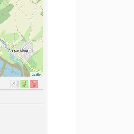
Leaflet
0
0
0