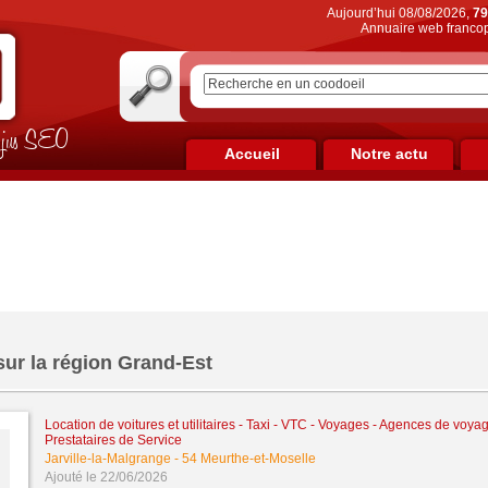
Aujourd’hui 08/08/2026,
79
Annuaire web francop
on jus SEO
Accueil
Notre actu
sur la région Grand-Est
Location de voitures et utilitaires - Taxi - VTC
-
Voyages - Agences de voyag
Prestataires de Service
Jarville-la-Malgrange
-
54 Meurthe-et-Moselle
Ajouté le 22/06/2026