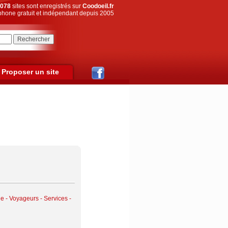
078
sites sont enregistrés sur
Coodoeil.fr
hone gratuit et indépendant depuis 2005
Proposer un site
e - Voyageurs
-
Services -