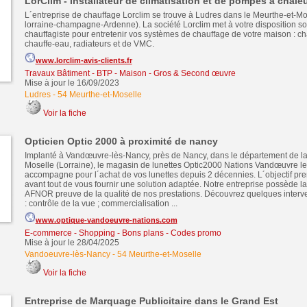
LorClim - Installateur de climatisation et de pompes à chale
L´entreprise de chauffage Lorclim se trouve à Ludres dans le Meurthe-et-Mo
lorraine-champagne-Ardenne). La société Lorclim met à votre disposition son
chauffagiste pour entretenir vos systèmes de chauffage de votre maison : ch
chauffe-eau, radiateurs et de VMC.
www.lorclim-avis-clients.fr
Travaux Bâtiment - BTP - Maison - Gros & Second œuvre
Mise à jour le 16/09/2023
Ludres
-
54 Meurthe-et-Moselle
Voir la fiche
Opticien Optic 2000 à proximité de nancy
Implanté à Vandœuvre-lès-Nancy, près de Nancy, dans le département de la
Moselle (Lorraine), le magasin de lunettes Optic2000 Nations Vandœuvre l
accompagne pour l´achat de vos lunettes depuis 2 décennies. L´objectif p
avant tout de vous fournir une solution adaptée. Notre entreprise possède la 
AFNOR preuve de la qualité de nos prestations. Découvrez quelques interve
: contrôle de la vue ; commercialisation ...
www.optique-vandoeuvre-nations.com
E-commerce - Shopping - Bons plans - Codes promo
Mise à jour le 28/04/2025
Vandoeuvre-lès-Nancy
-
54 Meurthe-et-Moselle
Voir la fiche
Entreprise de Marquage Publicitaire dans le Grand Est