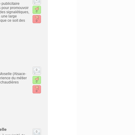
publicitaire
s pour promouvoir
 des signalétiques,
0
s une large
 que ce soit des
0
0
Moselle (Alsace-
rience du métier
: chaudières
0
0
lle
0