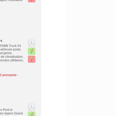
ges, cultivateur
0
ds
0
, FABB Truck 54
 véhicule poids
ut genre,
0
e climatisation...
cules utilitaires,
0
Carrosserie -
0
s-Pont-à-
 en région Grand