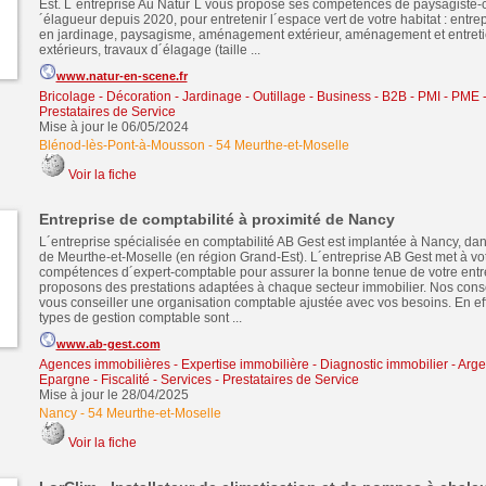
Est. L´entreprise Au Natur´L vous propose ses compétences de paysagiste-c
´élagueur depuis 2020, pour entretenir l´espace vert de votre habitat : entre
en jardinage, paysagisme, aménagement extérieur, aménagement et entret
extérieurs, travaux d´élagage (taille ...
www.natur-en-scene.fr
Bricolage - Décoration - Jardinage - Outillage
-
Business - B2B - PMI - PME
Prestataires de Service
Mise à jour le 06/05/2024
Blénod-lès-Pont-à-Mousson
-
54 Meurthe-et-Moselle
Voir la fiche
Entreprise de comptabilité à proximité de Nancy
L´entreprise spécialisée en comptabilité AB Gest est implantée à Nancy, da
de Meurthe-et-Moselle (en région Grand-Est). L´entreprise AB Gest met à vot
compétences d´expert-comptable pour assurer la bonne tenue de votre entr
proposons des prestations adaptées à chaque secteur immobilier. Nos conse
vous conseiller une organisation comptable ajustée avec vos besoins. En eff
types de gestion comptable sont ...
www.ab-gest.com
Agences immobilières - Expertise immobilière - Diagnostic immobilier
-
Arge
Epargne - Fiscalité
-
Services - Prestataires de Service
Mise à jour le 28/04/2025
Nancy
-
54 Meurthe-et-Moselle
Voir la fiche