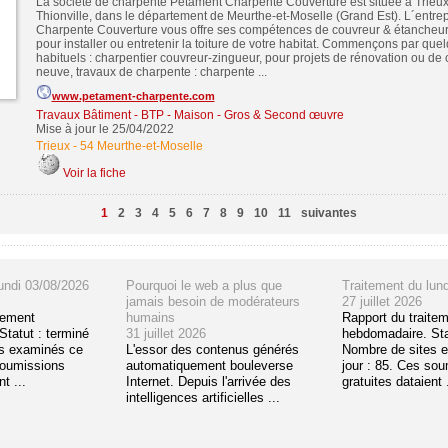
La société de charpente Petament Charpente Couverture est située à Trieux,
Thionville, dans le département de Meurthe-et-Moselle (Grand Est). L´entre
Charpente Couverture vous offre ses compétences de couvreur & étancheu
pour installer ou entretenir la toiture de votre habitat. Commençons par qu
habituels : charpentier couvreur-zingueur, pour projets de rénovation ou de 
neuve, travaux de charpente : charpente ...
www.petament-charpente.com
Travaux Bâtiment - BTP - Maison - Gros & Second œuvre
Mise à jour le 25/04/2022
Trieux
-
54 Meurthe-et-Moselle
Voir la fiche
1
2
3
4
5
6
7
8
9
10
11
suivantes
undi 03/08/2026
Pourquoi le web a plus que
Traitement du lun
jamais besoin de modérateurs
27 juillet 2026
tement
humains
Rapport du traite
tatut : terminé
31 juillet 2026
hebdomadaire. Sta
s examinés ce
L'essor des contenus générés
Nombre de sites 
soumissions
automatiquement bouleverse
jour : 85. Ces so
t ...
Internet. Depuis l'arrivée des
gratuites dataient .
intelligences artificielles ...