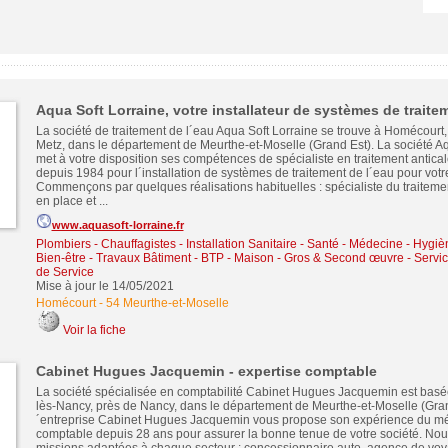
Aqua Soft Lorraine, votre installateur de systèmes de traite
La société de traitement de l´eau Aqua Soft Lorraine se trouve à Homécourt,
Metz, dans le département de Meurthe-et-Moselle (Grand Est). La société Aq
met à votre disposition ses compétences de spécialiste en traitement antical
depuis 1984 pour l´installation de systèmes de traitement de l´eau pour vot
Commençons par quelques réalisations habituelles : spécialiste du traiteme
en place et ...
www.aquasoft-lorraine.fr
Plombiers - Chauffagistes - Installation Sanitaire
-
Santé - Médecine - Hygiè
Bien-être
-
Travaux Bâtiment - BTP - Maison - Gros & Second œuvre
-
Servic
de Service
Mise à jour le 14/05/2021
Homécourt
-
54 Meurthe-et-Moselle
Voir la fiche
Cabinet Hugues Jacquemin - expertise comptable
La société spécialisée en comptabilité Cabinet Hugues Jacquemin est bas
lès-Nancy, près de Nancy, dans le département de Meurthe-et-Moselle (Gran
´entreprise Cabinet Hugues Jacquemin vous propose son expérience du mét
comptable depuis 28 ans pour assurer la bonne tenue de votre société. No