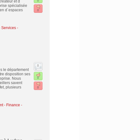
réateur et d
0
prise spécialisée
ien d´espaces
0
-
Services -
0
ns le département
re disposition ses
eprise. Nous
0
illers savent
et, plusieurs
0
nt - Finance -