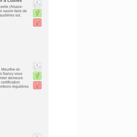
ur à Ludres
0
selle (Alsace-
 savoir-faire de
audières sol,
0
0
0
 Meurthe-et-
es Nancy vous
remier demeure
0
certification
ntions régulières
0
0