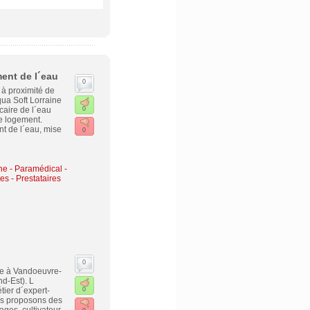
ment de l´eau
0
 à proximité de
ua Soft Lorraine
caire de l´eau
0
re logement.
nt de l´eau, mise
0
ne - Paramédical -
es - Prestataires
0
ée à Vandoeuvre-
d-Est). L
ier d´expert-
0
us proposons des