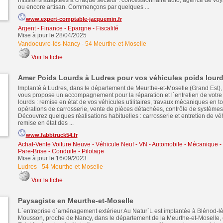
missions adaptées à chaque secteur : concessionnaire auto, agence de voya
ou encore artisan. Commençons par quelques ...
www.expert-comptable-jacquemin.fr
Argent - Finance - Epargne - Fiscalité
Mise à jour le 28/04/2025
Vandoeuvre-lès-Nancy
-
54 Meurthe-et-Moselle
Voir la fiche
Amer Poids Lourds à Ludres pour vos véhicules poids lour
Implanté à Ludres, dans le département de Meurthe-et-Moselle (Grand Est)
vous propose un accompagnement pour la réparation et l´entretien de votre
lourds : remise en état de vos véhicules utilitaires, travaux mécaniques en to
opérations de carrosserie, vente de pièces détachées, contrôle de systèmes d
Découvrez quelques réalisations habituelles : carrosserie et entretien de véhi
remise en état des ...
www.fabbtruck54.fr
Achat-Vente Voiture Neuve - Véhicule Neuf - VN
-
Automobile - Mécanique - 
Pare-Brise - Conduite - Pilotage
Mise à jour le 16/09/2023
Ludres
-
54 Meurthe-et-Moselle
Voir la fiche
Paysagiste en Meurthe-et-Moselle
L´entreprise d´aménagement extérieur Au Natur´L est implantée à Blénod-lè
Mousson, proche de Nancy, dans le département de la Meurthe-et-Moselle,