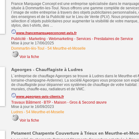
France Marquage Concept est une entreprise spécialisée dans le marquage 
située à Dommartin-les-Toul. Nous offrons une gamme complète de service
l´image de votre entreprise à travers des objets publicitaires personnalisés,
des enseignes et de la Publicité sur le Lieu de Vente (PLV). Nous proposon
sélection d´objets publicitaires pour augmenter la visibilité de votre marque,
stylos, des t-shirts, des ...
www.francemarquageconcept-avis.fr
Publicité - Marketing - Webmarketing
-
Services - Prestataires de Service
Mise à jour le 17/06/2025
Dommartin-lès-Toul
-
54 Meurthe-et-Moselle
Voir la fiche
Ageorges - Chauffagiste à Ludres
L´entreprise de chauffage Ageorges se trouve à Ludres dans le Meurthe-et-
lorraine-champagne-Ardenne). La société Ageorges vous propose son expé
de chauffagiste pour dépanner vos systèmes de chauffage de votre habitat 
murales, chauffe-eau, radiateurs et de VMC.
www.ageorges-avis-clients.fr
Travaux Bâtiment - BTP - Maison - Gros & Second œuvre
Mise à jour le 16/09/2023
Ludres
-
54 Meurthe-et-Moselle
Voir la fiche
Petament Charpente Couverture à Trieux en Meurthe-et-Mose