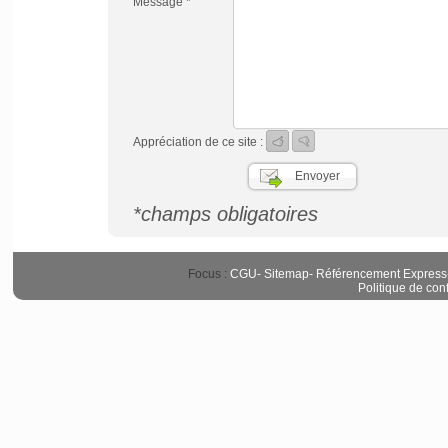
Message *
Appréciation de ce site :
*champs obligatoires
Focus :
CGU
-
Sitemap
-
Référencement Express
Politique de conf