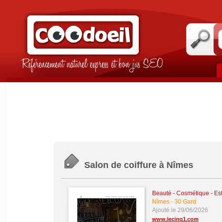
Référencement naturel express et bon jus SEO
Salon de coiffure à Nîmes
Beauté - Cosmétique - Es
Nîmes
-
30 Gard
Ajouté le 29/06/2026
www.lecinq1.com