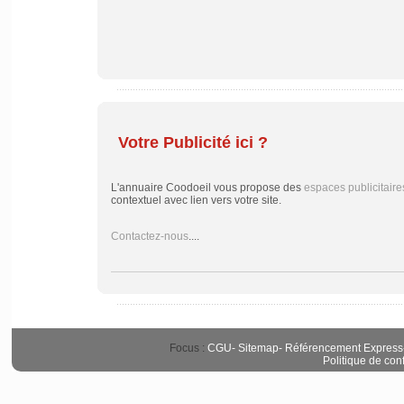
Votre Publicité ici ?
L'annuaire Coodoeil vous propose des
espaces publicitaire
contextuel avec lien vers votre site.
Contactez-nous
....
Focus :
CGU
-
Sitemap
-
Référencement Express
Politique de conf