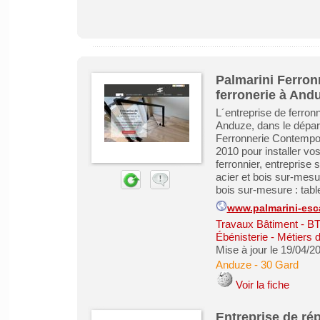
Palmarini Ferron
ferronerie à And
L´entreprise de ferron
Anduze, dans le dépar
Ferronnerie Contempora
2010 pour installer vo
ferronnier, entreprise 
acier et bois sur-mesur
bois sur-mesure : table
www.palmarini-esc
Travaux Bâtiment - B
Ébénisterie - Métiers 
Mise à jour le 19/04/2
Anduze
-
30 Gard
Voir la fiche
Entreprise de rép