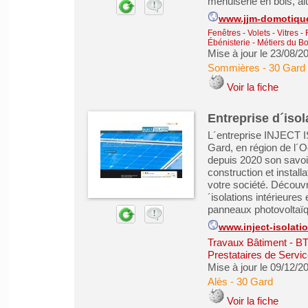
menuiserie en bois, a
www.jjm-domotiqu
Fenêtres - Volets - Vitres -
Ébénisterie - Métiers du Bo
Mise à jour le 23/08/2
Sommières
-
30 Gard
Voir la fiche
Entreprise d´isol
L´entreprise INJECT I
Gard, en région de l
depuis 2020 son savoir
construction et install
votre société. Découvre
´isolations intérieure
panneaux photovoltaïqu
www.inject-isolati
Travaux Bâtiment - B
Prestataires de Servic
Mise à jour le 09/12/2
Alès
-
30 Gard
Voir la fiche