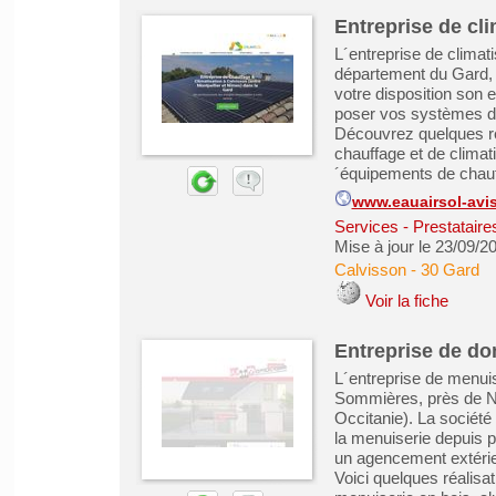
Entreprise de cli
L´entreprise de climat
département du Gard, e
votre disposition son 
poser vos systèmes de
Découvrez quelques réa
chauffage et de climati
´équipements de chauf
www.eauairsol-avi
Services - Prestataire
Mise à jour le 23/09/2
Calvisson
-
30 Gard
Voir la fiche
Entreprise de d
L´entreprise de menui
Sommières, près de N
Occitanie). La sociét
la menuiserie depuis p
un agencement extérie
Voici quelques réalisa