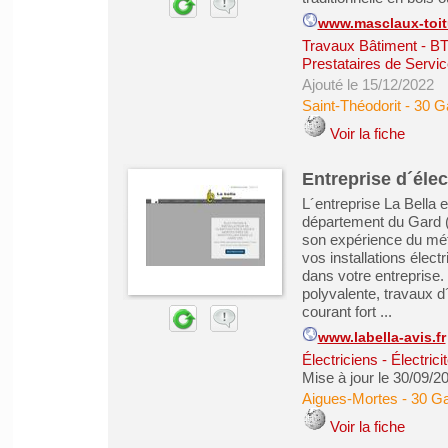
www.masclaux-toi
Travaux Bâtiment - B
Prestataires de Servic
Ajouté le 15/12/2022
Saint-Théodorit
-
30 G
Voir la fiche
Entreprise d´élec
L´entreprise La Bella 
département du Gard (O
son expérience du méti
vos installations élect
dans votre entreprise. 
polyvalente, travaux d´
courant fort ...
www.labella-avis.fr
Électriciens - Électric
Mise à jour le 30/09/2
Aigues-Mortes
-
30 G
Voir la fiche