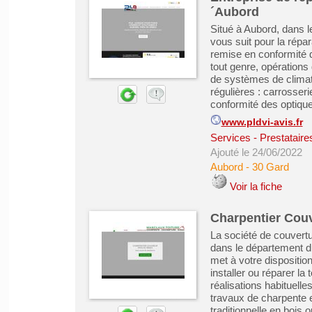
´Aubord
Situé à Aubord, dans l
vous suit pour la répar
remise en conformité 
tout genre, opérations
de systèmes de clima
régulières : carrosseri
conformité des optiques
www.pldvi-avis.fr
Services - Prestataire
Ajouté le 24/06/2022
Aubord
-
30 Gard
Voir la fiche
Charpentier Cou
La société de couver
dans le département 
met à votre dispositio
installer ou réparer l
réalisations habituell
travaux de charpente 
traditionnelle en bois 