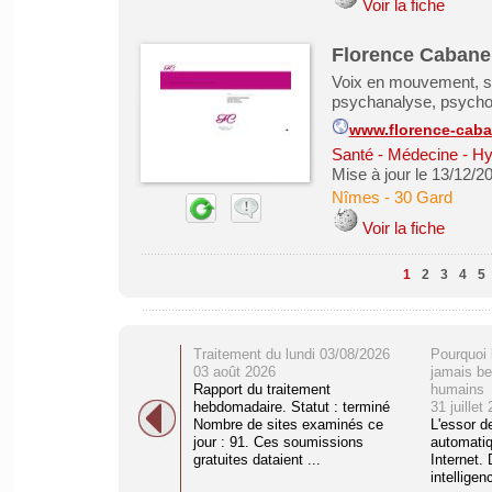
Voir la fiche
Florence Cabane
Voix en mouvement, sit
psychanalyse, psychot
www.florence-caba
Santé - Médecine - Hy
Mise à jour le 13/12/2
Nîmes
-
30 Gard
Voir la fiche
1
2
3
4
5
Traitement du lundi 03/08/2026
Pourquoi 
03 août 2026
jamais be
Rapport du traitement
humains
hebdomadaire. Statut : terminé
31 juillet
Nombre de sites examinés ce
L'essor d
jour : 91. Ces soumissions
automati
gratuites dataient ...
Internet. 
intelligenc