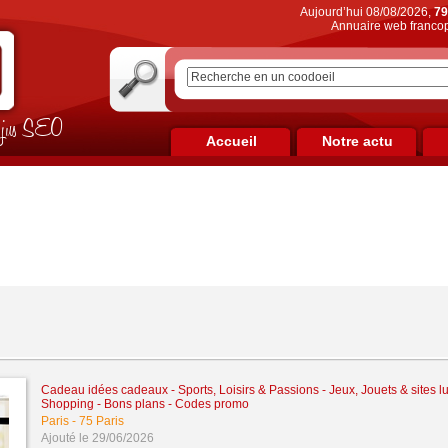
Aujourd’hui 08/08/2026,
79
Annuaire web francop
on jus SEO
Accueil
Notre actu
Cadeau idées cadeaux
-
Sports, Loisirs & Passions
-
Jeux, Jouets & sites l
Shopping - Bons plans - Codes promo
Paris
-
75 Paris
Ajouté le 29/06/2026