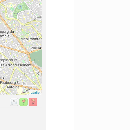
Leaflet
0
0
0