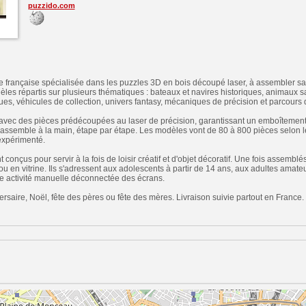
puzzido.com
 française spécialisée dans les puzzles 3D en bois découpé laser, à assembler sa
les répartis sur plusieurs thématiques : bateaux et navires historiques, animaux 
 véhicules de collection, univers fantasy, mécaniques de précision et parcours de 
 avec des pièces prédécoupées au laser de précision, garantissant un emboîtement 
t s'assemble à la main, étape par étape. Les modèles vont de 80 à 800 pièces selon le
expérimenté.
conçus pour servir à la fois de loisir créatif et d'objet décoratif. Une fois assemblés,
u en vitrine. Ils s'adressent aux adolescents à partir de 14 ans, aux adultes amat
 activité manuelle déconnectée des écrans.
saire, Noël, fête des pères ou fête des mères. Livraison suivie partout en France. Se
n