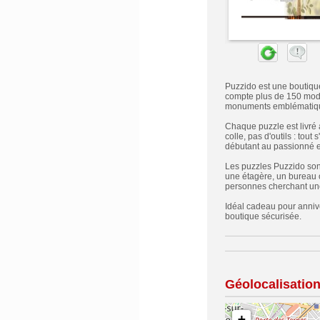
Puzzido est une boutique
compte plus de 150 modè
monuments emblématiques,
Chaque puzzle est livré
colle, pas d'outils : tou
débutant au passionné 
Les puzzles Puzzido sont 
une étagère, un bureau o
personnes cherchant une
Idéal cadeau pour anniver
boutique sécurisée.
Géolocalisatio
+