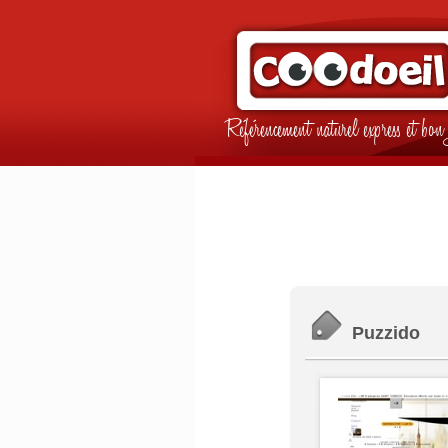
Référencement naturel express et b
Puzzido