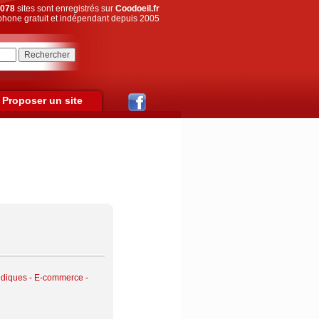
078
sites sont enregistrés sur
Coodoeil.fr
hone gratuit et indépendant depuis 2005
Proposer un site
udiques
-
E-commerce -