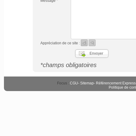
Message *
Appréciation de ce site :
*champs obligatoires
Focus :
CGU
-
Sitemap
-
Référencement Express
Politique de conf