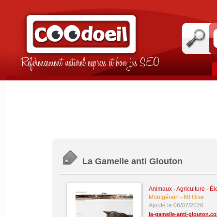
Référencement naturel express et bon jus SEO
La Gamelle anti Glouton
Animaux - Agriculture - É
Montgérain
-
60 Oise
Ajouté le 06/07/2026
la-gamelle-anti-glouton.c