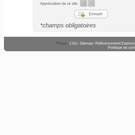
Appréciation de ce site :
*champs obligatoires
Focus :
CGU
-
Sitemap
-
Référencement Express
Politique de conf