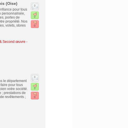
is (Oise)
0
nfiance pour tous
n personnalisée,
es, portes de
0
tre propriété. Nos
s, volets, stores
0
s & Second œuvre
-
0
s le département
faire pour tous
ien votre société.
0
 ; prestations de
 de revêtements ;
0