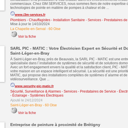
commerciaux. Chez I3M SERVICES, nous sommes fiers de notre expertise d
technologies de pointe en matière de pompes à chaleur et de ...
www.i3m-services.fr
Plombiers - Chauffagistes - Installation Sanitaire
-
Services - Prestataires de
Mise à jour le 14/10/2024
La Chapelle-en-Serval
-
60 Oise
Voir la fiche
SARL PIC - MATIC : Votre Électricien Expert en Sécurité et 
Saint-Léger-en-Bray
À Saint-Léger-en-Bray, près de Beauvais, la SARL PIC - MATIC est une entrep
spécialisée dans l´installation de systèmes de sécurité et de solutions domo
Avec un fort engagement envers la qualité et la satisfaction client, PIC - MA
votre maison en un espace intelligent et sécurisé. La sécurité est une priori
MATIC, qui propose des installations complètes de systèmes d´alarme et de
vidéosurveillance. Que ...
www.security-pic-matic.fr
Sécurité, Surveillance & Alarmes
-
Services - Prestataires de Service
-
Électr
- Éclairage - Systèmes Électriques
Ajouté le 24/12/2024
Saint-Léger-en-Bray
-
60 Oise
Voir la fiche
Entreprise de peinture à proximité de Brétigny