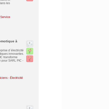
ans les
 Service
Domotique à
0
rise d´électricité
0
tiques innovantes.
TIC transforme
té pour SARL PIC -
0
iciens - Électricité
0