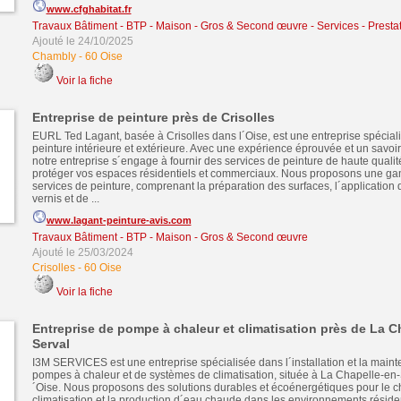
www.cfghabitat.fr
Travaux Bâtiment - BTP - Maison - Gros & Second œuvre
-
Services - Presta
Ajouté le 24/10/2025
Chambly
-
60 Oise
Voir la fiche
Entreprise de peinture près de Crisolles
EURL Ted Lagant, basée à Crisolles dans l´Oise, est une entreprise spécial
peinture intérieure et extérieure. Avec une expérience éprouvée et un savoir-
notre entreprise s´engage à fournir des services de peinture de haute qualit
protéger vos espaces résidentiels et commerciaux. Nous proposons une g
services de peinture, comprenant la préparation des surfaces, l´application 
vernis et de ...
www.lagant-peinture-avis.com
Travaux Bâtiment - BTP - Maison - Gros & Second œuvre
Ajouté le 25/03/2024
Crisolles
-
60 Oise
Voir la fiche
Entreprise de pompe à chaleur et climatisation près de La C
Serval
I3M SERVICES est une entreprise spécialisée dans l´installation et la main
pompes à chaleur et de systèmes de climatisation, située à La Chapelle-en-
´Oise. Nous proposons des solutions durables et écoénergétiques pour le ch
climatisation et la production d´eau chaude dans les environnements résiden