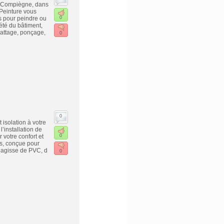
de Compiègne, dans
 Peinture vous
s pour peindre ou
0
té du bâtiment,
rattage, ponçage,
0
0
isolation à votre
’installation de
 votre confort et
0
ts, conçue pour
´agisse de PVC, d
0