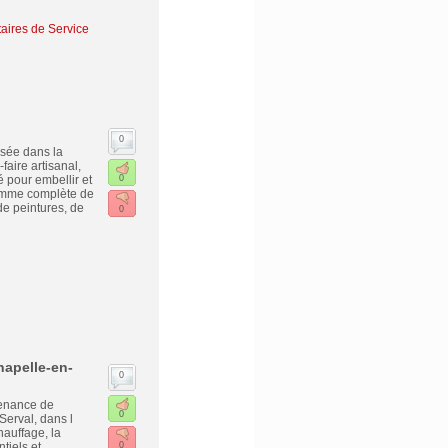
taires de Service
0
isée dans la
faire artisanal,
é pour embellir et
0
amme complète de
de peintures, de
0
hapelle-en-
0
tenance de
0
Serval, dans l
auffage, la
tiels et
0