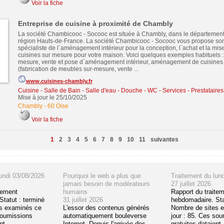
Voir la fiche
Entreprise de cuisine à proximité de Chambly
La société Chambicooc - Socooc est située à Chambly, dans le département 
région Hauts-de-France. La société Chambicooc - Socooc vous propose son 
spécialiste de l´aménagement intérieur pour la conception, l´achat et la mis
cuisines sur mesure pour votre maison. Voici quelques exemples habituels : 
mesure, vente et pose d´aménagement intérieur, aménagement de cuisines
(fabrication de meubles sur-mesure, vente ...
www.cuisines-chambly.fr
Cuisine - Salle de Bain - Salle d'eau - Douche - WC
-
Services - Prestataire
Mise à jour le 25/10/2025
Chambly
-
60 Oise
Voir la fiche
1
2
3
4
5
6
7
8
9
10
11
suivantes
undi 03/08/2026
Pourquoi le web a plus que
Traitement du lun
jamais besoin de modérateurs
27 juillet 2026
tement
humains
Rapport du traite
tatut : terminé
31 juillet 2026
hebdomadaire. Sta
s examinés ce
L'essor des contenus générés
Nombre de sites 
soumissions
automatiquement bouleverse
jour : 85. Ces so
t ...
Internet. Depuis l'arrivée des
gratuites dataient .