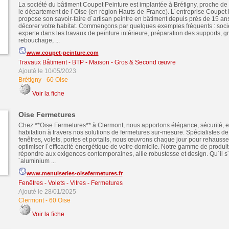
La société du bâtiment Coupet Peinture est implantée à Brétigny, proche 
le département de l´Oise (en région Hauts-de-France). L´entreprise Coupet
propose son savoir-faire d´artisan peintre en bâtiment depuis près de 15 an
décorer votre habitat. Commençons par quelques exemples fréquents : socié
experte dans les travaux de peinture intérieure, préparation des supports, g
rebouchage, ...
www.coupet-peinture.com
Travaux Bâtiment - BTP - Maison - Gros & Second œuvre
Ajouté le 10/05/2023
Brétigny
-
60 Oise
Voir la fiche
Oise Fermetures
Chez **Oise Fermetures** à Clermont, nous apportons élégance, sécurité, et 
habitation à travers nos solutions de fermetures sur-mesure. Spécialistes de l
fenêtres, volets, portes et portails, nous œuvrons chaque jour pour rehausser
optimiser l´efficacité énergétique de votre domicile. Notre gamme de produi
répondre aux exigences contemporaines, allie robustesse et design. Qu´il s
´aluminium ...
www.menuiseries-oisefermetures.fr
Fenêtres - Volets - Vitres - Fermetures
Ajouté le 28/01/2025
Clermont
-
60 Oise
Voir la fiche