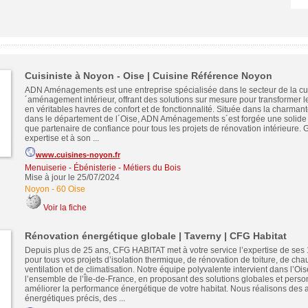
Cuisiniste à Noyon - Oise | Cuisine Référence Noyon
ADN Aménagements est une entreprise spécialisée dans le secteur de la cui
´aménagement intérieur, offrant des solutions sur mesure pour transformer l
en véritables havres de confort et de fonctionnalité. Située dans la charmant
dans le département de l´Oise, ADN Aménagements s´est forgée une solide r
que partenaire de confiance pour tous les projets de rénovation intérieure. 
expertise et à son ...
www.cuisines-noyon.fr
Menuiserie - Ébénisterie - Métiers du Bois
Mise à jour le 25/07/2024
Noyon
-
60 Oise
Voir la fiche
Rénovation énergétique globale | Taverny | CFG Habitat
Depuis plus de 25 ans, CFG HABITAT met à votre service l’expertise de ses 
pour tous vos projets d’isolation thermique, de rénovation de toiture, de cha
ventilation et de climatisation. Notre équipe polyvalente intervient dans l’Oise
l’ensemble de l’Île-de-France, en proposant des solutions globales et pers
améliorer la performance énergétique de votre habitat. Nous réalisons des a
énergétiques précis, des ...