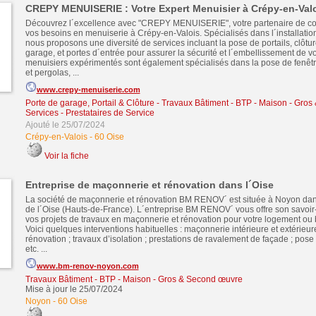
CREPY MENUISERIE : Votre Expert Menuisier à Crépy-en-Valo
Découvrez l´excellence avec "CREPY MENUISERIE", votre partenaire de co
vos besoins en menuiserie à Crépy-en-Valois. Spécialisés dans l´installatio
nous proposons une diversité de services incluant la pose de portails, clôtur
garage, et portes d´entrée pour assurer la sécurité et l´embellissement de vo
menuisiers expérimentés sont également spécialisés dans la pose de fenêtre
et pergolas, ...
www.crepy-menuiserie.com
Porte de garage, Portail & Clôture
-
Travaux Bâtiment - BTP - Maison - Gro
Services - Prestataires de Service
Ajouté le 25/07/2024
Crépy-en-Valois
-
60 Oise
Voir la fiche
Entreprise de maçonnerie et rénovation dans l´Oise
La société de maçonnerie et rénovation BM RENOV´ est située à Noyon dan
de l´Oise (Hauts-de-France). L´entreprise BM RENOV´ vous offre son savoir-
vos projets de travaux en maçonnerie et rénovation pour votre logement ou b
Voici quelques interventions habituelles : maçonnerie intérieure et extérieure
rénovation ; travaux d’isolation ; prestations de ravalement de façade ; pose
etc. ...
www.bm-renov-noyon.com
Travaux Bâtiment - BTP - Maison - Gros & Second œuvre
Mise à jour le 25/07/2024
Noyon
-
60 Oise