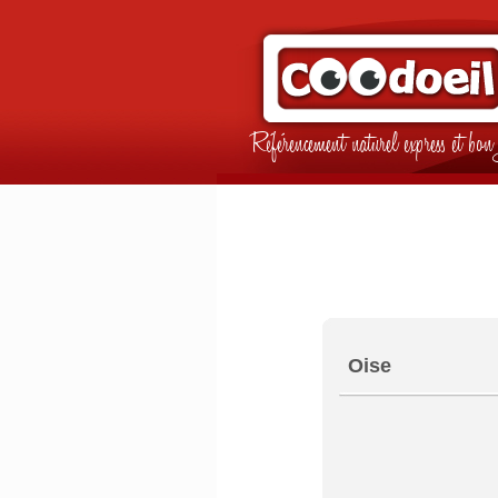
Référencement naturel express et b
Oise