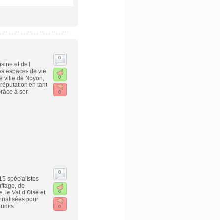
0
sine et de l
es espaces de vie
e ville de Noyon,
0
éputation en tant
Grâce à son
0
0
15 spécialistes
uffage, de
, le Val d’Oise et
0
onnalisées pour
udits
0